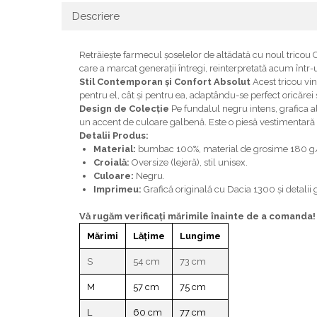
Descriere
Retrăiește farmecul șoselelor de altădată cu noul tricou
care a marcat generații întregi, reinterpretată acum într-
Stil Contemporan și Confort Absolut
Acest tricou vin
pentru el, cât și pentru ea, adaptându-se perfect oricărei 
Design de Colecție
Pe fundalul negru intens, grafica al
un accent de culoare galbenă. Este o piesă vestimentară 
Detalii Produs:
Material:
bumbac 100%, material de grosime 180 
Croială:
Oversize (lejeră), stil unisex.
Culoare:
Negru.
Imprimeu:
Grafică originală cu Dacia 1300 și detalii
Vă rugăm verificaţi mărimile înainte de a comanda! C
Mărimi
Lățime
Lungime
S
54 cm
73 cm
M
57 cm
75 cm
L
60 cm
77 cm