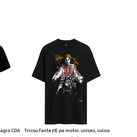
neagră CDAC118
Tricou FantezIE pe motor, unisex, culoare neagră C