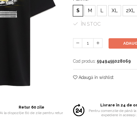
S
M
L
XL
2XL
ÎN STOC
ADAUG
Cod produs:
5949455028069
Adaugă în wishlist
Livrare în 24 de o
Retur 60 zile
Pentru comenzile de până la 
Ai la dispoziție 60 de zile pentru retur
expediere în aceeași 