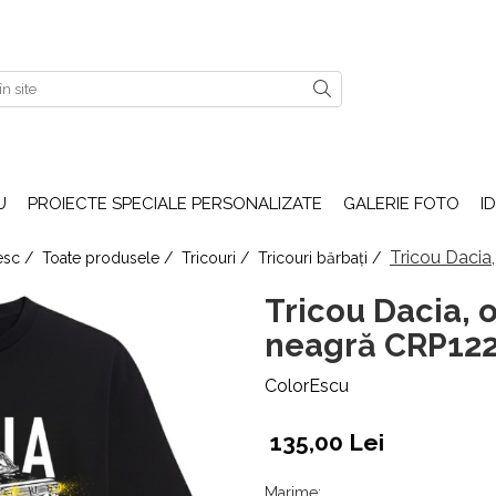
U
PROIECTE SPECIALE PERSONALIZATE
GALERIE FOTO
I
Tricou Dacia
nesc /
Toate produsele /
Tricouri /
Tricouri bărbați /
Tricou Dacia, o
neagră CRP12
ColorEscu
135,00 Lei
Marime
: