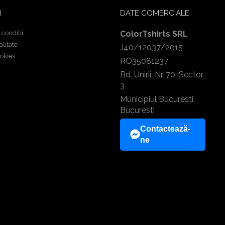
I
DATE COMERCIALE
 conditii
ColorTshirts SRL
alitate
J40/12037/2015
ookies
RO35081237
Bd. Unirii, Nr. 70, Sector
3
Municipiul Bucuresti,
Bucuresti
Contactează-
ne