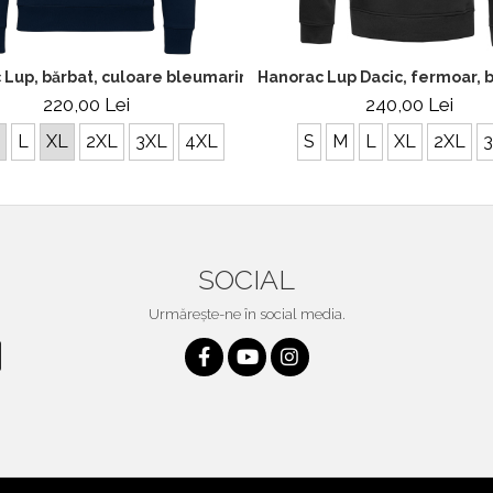
culoare neagră CDAC117
 Lup, bărbat, culoare bleumarin, CDAC120
Hanorac Lup Dacic, fermoar, 
220,00 Lei
240,00 Lei
L
XL
2XL
3XL
4XL
S
M
L
XL
2XL
SOCIAL
Urmărește-ne în social media.