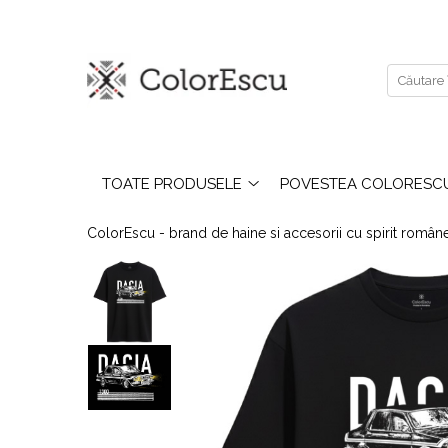
Toate produsele
Tricouri
Tricouri bărbați
Tricouri damă
TOATE PRODUSELE
POVESTEA COLORESC
Tricouri copii
Tricouri polo
ColorEscu - brand de haine si accesorii cu spirit româ
Tricouri sport tehnice
Bluze si hanorace
Bluze si hanorace bărbați
Bluze si hanorace damă
Bluze de trening | Bluze tehnice
sport
Pantaloni
Șepci și căciuli