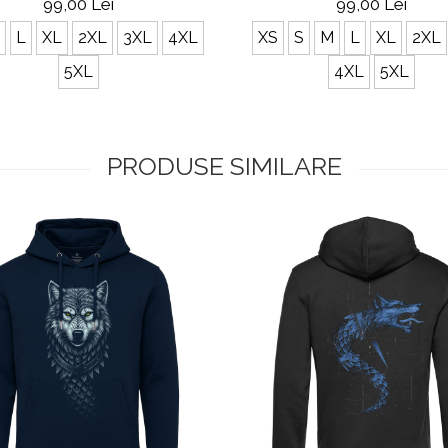
99,00 Lei
99,00 Lei
L
XL
2XL
3XL
4XL
XS
S
M
L
XL
2XL
5XL
4XL
5XL
PRODUSE SIMILARE