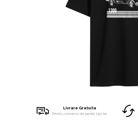
Accesorii
Colecții
România
Haine dacice
Simboluri tradiționale reinterpretate
Tricouri cu mesaje de bine
Tricouri de poveste
Carduri Cadou
Colecții speciale
Tricouri Andra
Colecția Cucuteni Neamț
Distribuie
pe
Facebook
Livrare Gratuita
Pentru comenzi de peste 250 lei