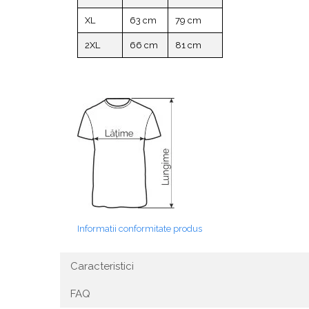
XL
63 cm
79 cm
2XL
66 cm
81 cm
Informatii conformitate produs
Caracteristici
FAQ