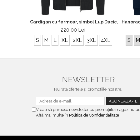
Cardigan cu fermoar, simbol Lup Dacic, bărbat, 
Hanorac
220,00 Lei
S
M
L
XL
2XL
3XL
4XL
S
M
NEWSLETTER
Nu rata ofertele și promoțiile noastre.
Vreau să primesc newsletter cu promoțiile magazinului.
Află mai multe în
Politica de Confidentialitate