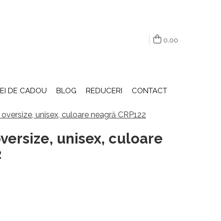
0,00
DEI DE CADOU
BLOG
REDUCERI
CONTACT
, oversize, unisex, culoare neagră CRP122
versize, unisex, culoare
2