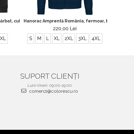
Hanorac Amprentă România, fermoar, broderie, cu
bărbat, culoare neagră CH24
220,00 Lei
S
M
L
XL
2XL
3XL
4XL
3XL
SUPORT CLIENȚI
Luni-Vineri: 09:00-19:00
comenzi@colorescu.ro