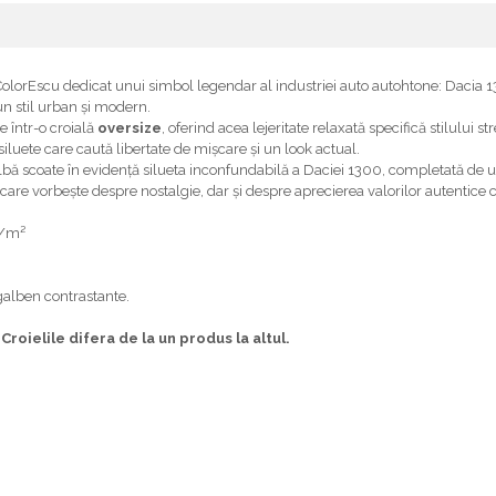
 ColorEscu dedicat unui simbol legendar al industriei auto autohtone: Dacia
un stil urban și modern.
e într-o croială
oversize
, oferind acea lejeritate relaxată specifică stilului 
siluete care caută libertate de mișcare și un look actual.
bă scoate în evidență silueta inconfundabilă a Daciei 1300, completată de un d
care vorbește despre nostalgie, dar și despre aprecierea valorilor autentice
g/m²
 galben contrastante.
roielile difera de la un produs la altul.