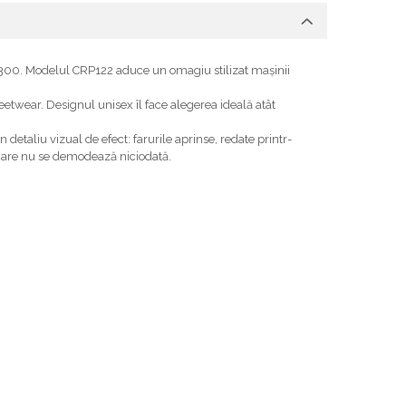
 1300. Modelul CRP122 aduce un omagiu stilizat mașinii
streetwear. Designul unisex îl face alegerea ideală atât
etaliu vizual de efect: farurile aprinse, redate printr-
 care nu se demodează niciodată.