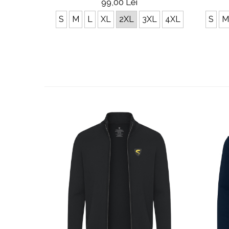
99,00 Lei
S
M
S
M
L
XL
2XL
3XL
4XL