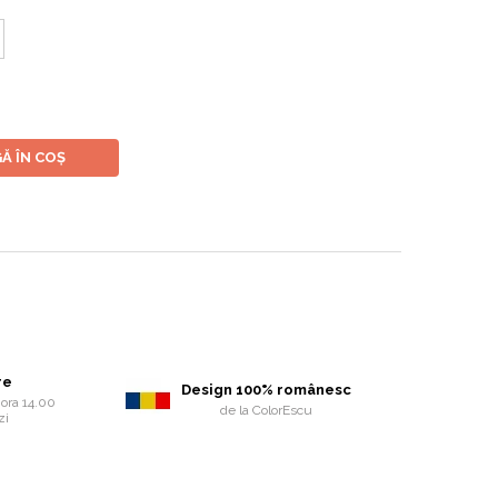
Ă ÎN COȘ
re
Design 100% românesc
ora 14.00
de la ColorEscu
zi