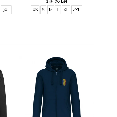
145,00 Lei
3XL
XS
S
M
L
XL
2XL