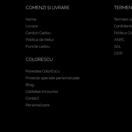
COMENZI ȘI LIVRARE
TERMEN
Home
Termeni si
Livrare
Confidenti
Carduri Cadou
Politica C
Politica de Retur
ANPC
Puncte cadou
SAL
ODR
COLORESCU
Povestea ColorEscu
Proiecte speciale personalizate
Blog
Calitatea tricourilor
Contact
Personalizare