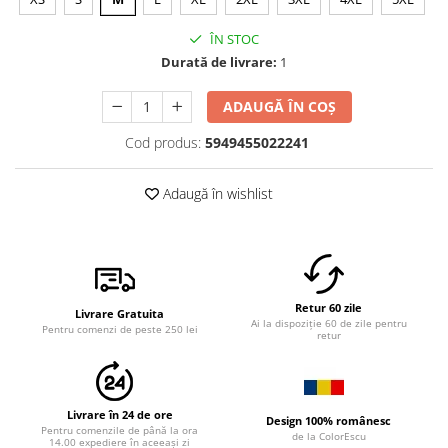
ÎN STOC
Durată de livrare:
1
ADAUGĂ ÎN COȘ
Cod produs:
5949455022241
Adaugă în wishlist
Retur 60 zile
Livrare Gratuita
Ai la dispoziție 60 de zile pentru
Pentru comenzi de peste 250 lei
retur
Livrare în 24 de ore
Design 100% românesc
Pentru comenzile de până la ora
de la ColorEscu
14.00 expediere în aceeași zi