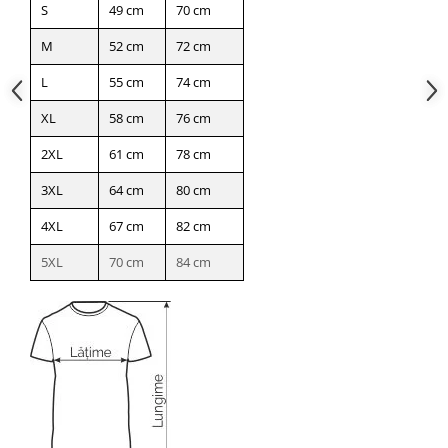
S
49 cm
70 cm
M
52 cm
72 cm
L
55 cm
74 cm
XL
58 cm
76 cm
2XL
61 cm
78 cm
3XL
64 cm
80 cm
4XL
67 cm
82 cm
5XL
70 cm
84 cm