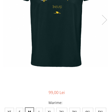
Accesorii
Colecții
România
Haine dacice
Simboluri tradiționale
reinterpretate
Tricouri cu mesaje de bine
Tricouri de poveste
Carduri Cadou
Colecții speciale
Tricouri Andra
Colecția Cucuteni Neamț
99,00 Lei
Marime
:
XS
S
M
L
XL
2XL
3XL
4XL
5XL