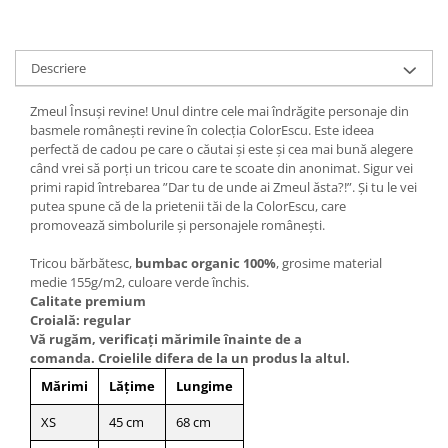
Descriere
Zmeul Însuși revine! Unul dintre cele mai îndrăgite personaje din
basmele românești revine în colecția ColorEscu. Este ideea
perfectă de cadou pe care o căutai și este și cea mai bună alegere
când vrei să porți un tricou care te scoate din anonimat. Sigur vei
primi rapid întrebarea ”Dar tu de unde ai Zmeul ăsta?!”. Și tu le vei
putea spune că de la prietenii tăi de la ColorEscu, care
promovează simbolurile și personajele românești.
Tricou bărbătesc,
bumbac organic 100%
, grosime material
medie 155g/m2, culoare verde închis.
Calitate premium
Croială: regular
Vă rugăm, verificaţi mărimile înainte de a
comanda. Croielile difera de la un produs la altul.
Mărimi
Lățime
Lungime
XS
45 cm
68 cm