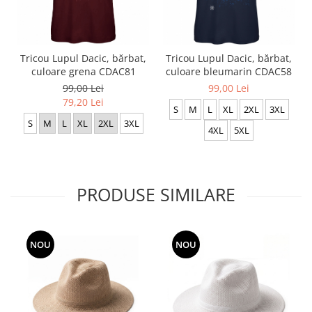
Tricou Lupul Dacic, bărbat,
Tricou Lupul Dacic, bărbat,
culoare grena CDAC81
culoare bleumarin CDAC58
99,00 Lei
99,00 Lei
79,20 Lei
S
M
L
XL
2XL
3XL
S
M
L
XL
2XL
3XL
4XL
5XL
PRODUSE SIMILARE
NOU
NOU