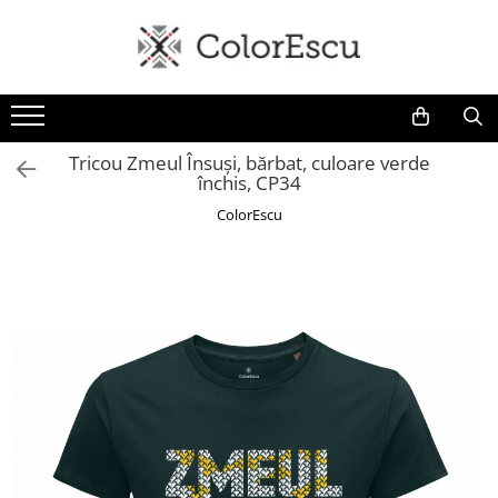
Toate produsele
Tricouri
Tricouri bărbați
Tricou Zmeul Însuși, bărbat, culoare verde
închis, CP34
Tricouri damă
Tricouri copii
ColorEscu
Tricouri polo
Tricouri sport tehnice
Bluze si hanorace
Bluze si hanorace bărbați
Bluze si hanorace damă
Bluze de trening | Bluze tehnice
sport
Pantaloni
Șepci și căciuli