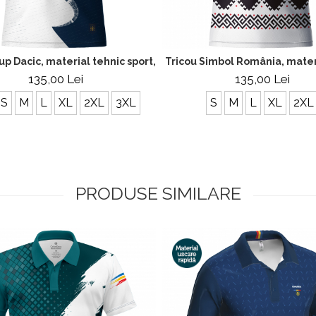
at, culoare turcoaz, CS51
up Dacic, material tehnic sport, culoare bleumarin, CS16
Tricou Simbol România, materi
135,00 Lei
135,00 Lei
S
M
L
XL
2XL
3XL
S
M
L
XL
2XL
PRODUSE SIMILARE