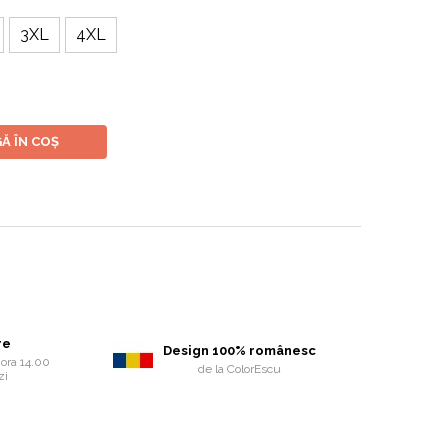
3XL
4XL
Ă ÎN COȘ
re
Design 100% românesc
ora 14.00
de la ColorEscu
zi