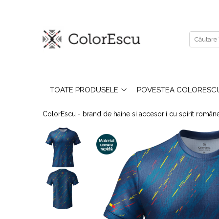
Toate produsele
Tricouri
Tricouri bărbați
Tricouri damă
TOATE PRODUSELE
POVESTEA COLORESC
Tricouri copii
Tricouri polo
ColorEscu - brand de haine si accesorii cu spirit româ
Tricouri sport tehnice
Bluze si hanorace
Bluze si hanorace bărbați
Bluze si hanorace damă
Bluze de trening | Bluze tehnice
sport
Pantaloni
Șepci și căciuli