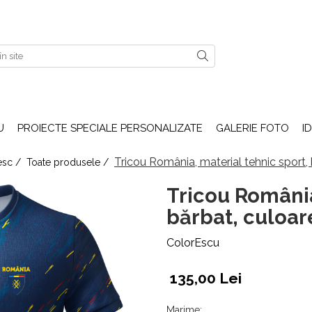
U
PROIECTE SPECIALE PERSONALIZATE
GALERIE FOTO
I
Tricou România, material tehnic sport,
nesc /
Toate produsele /
Tricou România
bărbat, culoa
ColorEscu
135,00 Lei
Marime
: