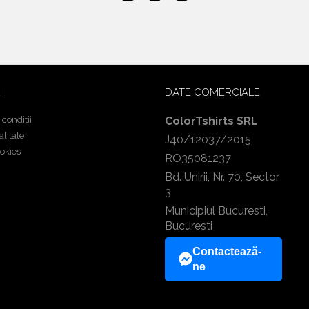
I
DATE COMERCIALE
 conditii
ColorTshirts SRL
alitate
J40/12037/2015
ookies
RO35081237
Bd. Unirii, Nr. 70, Sector
3
Municipiul Bucuresti,
Bucuresti
Contactează-
ne