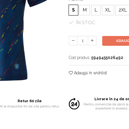
S
M
L
XL
2XL
ÎN STOC
ADAUG
Cod produs:
5949455026492
Adaugă în wishlist
Livrare în 24 de o
Retur 60 zile
Pentru comenzile de până la 
Ai la dispoziție 60 de zile pentru retur
expediere în aceeași 