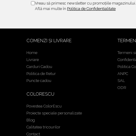
Vreau să primesc newsletter cu promoțiile magazinului.
Află mai multe în
Politica de Confidentialitate
COMENZI ȘI LIVRARE
TERMEN
Home
Termeni si
Livrare
Confidenti
Carduri Cadou
Politica C
Politica de Retur
ANPC
Puncte cadou
SAL
ODR
COLORESCU
Povestea ColorEscu
Proiecte speciale personalizate
Blog
Calitatea tricourilor
Contact