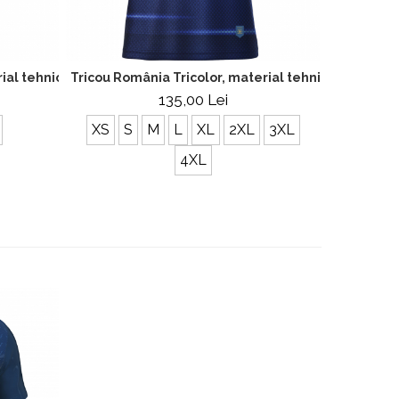
al tehnic sport, bărbat, culoare neagră, CS24
Tricou România Tricolor, material tehnic sport, bărb
Tricou Tri
135,00 Lei
XS
S
M
L
XL
2XL
3XL
S
4XL