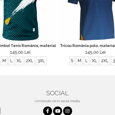
port,polo, bărbat, culoare albă, CS30
imbol Tenis România, material tehnic sport, polo, bărbat, culo
Tricou România polo, material
145,00 Lei
145,00 Lei
M
L
XL
2XL
3XL
S
M
L
XL
2XL
SOCIAL
Urmărește-ne în social media.