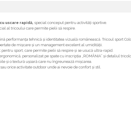
 cu uscare rapidă,
special conceput pentru activități sportive.
al al tricoului care permite pielii să respire.
ină performanța tehnică și identitatea vizuală românească. Tricoul sport Col
bertate de mișcare și un management excelent al umidității.
 pentru sport, care permite pielii să respire și se usucă ultra-rapid.
rgonomică, personalizat pe spate cu inscripția „ROMÂNIA” și detaliul tricolo
țiile și o textură ușoară care nu îngreunează mișcarea.
sau orice activitate outdoor unde ai nevoie de confort și stil.
.