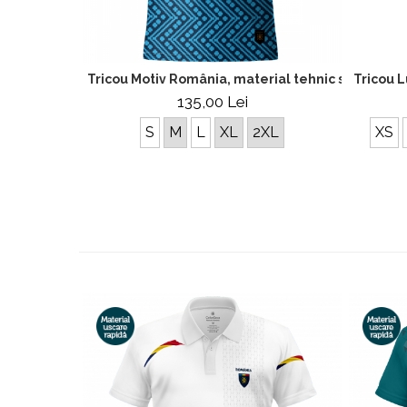
Tricou Motiv România, material tehnic sport, bărb
Tricou L
135,00 Lei
S
M
L
XL
2XL
XS