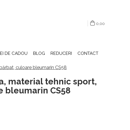
0,00
DEI DE CADOU
BLOG
REDUCERI
CONTACT
 bărbat, culoare bleumarin CS58
, material tehnic sport,
re bleumarin CS58