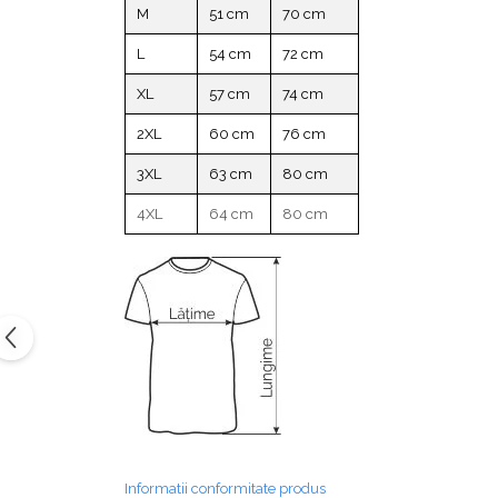
M
51 cm
70 cm
L
54 cm
72 cm
XL
57 cm
74 cm
2XL
60 cm
76 cm
3XL
63 cm
80 cm
4XL
64 cm
80 cm
Informatii conformitate produs