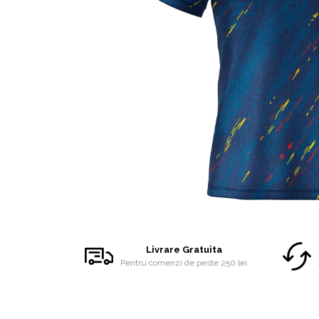
Accesorii
Colecții
România
Haine dacice
Simboluri tradiționale reinterpretate
Tricouri cu mesaje de bine
Tricouri de poveste
Carduri Cadou
Colecții speciale
Tricouri Andra
Colecția Cucuteni Neamț
Distribuie
pe
Facebook
Livrare Gratuita
Pentru comenzi de peste 250 lei