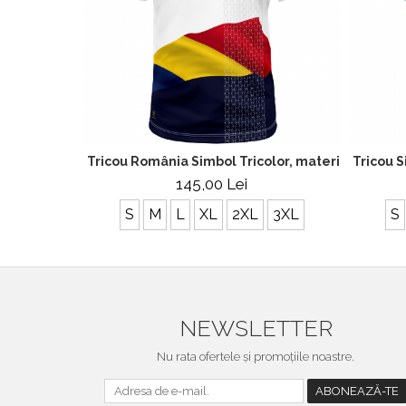
Tricou România Simbol Tricolor, material tehnic s
Tricou S
145,00 Lei
S
M
L
XL
2XL
3XL
S
NEWSLETTER
Nu rata ofertele și promoțiile noastre.