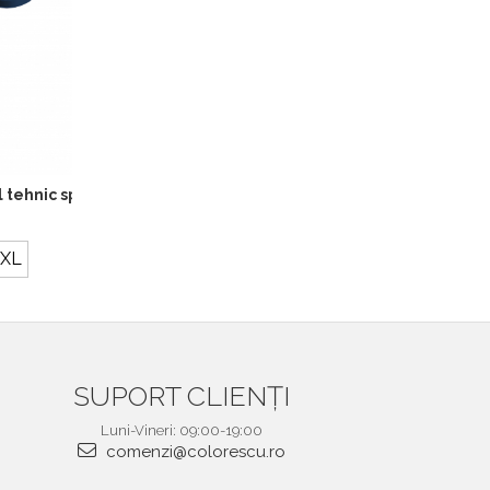
are turcoaz, CS39
 tehnic sport, culoare bleumarin, CS21
3XL
SUPORT CLIENȚI
Luni-Vineri: 09:00-19:00
comenzi@colorescu.ro