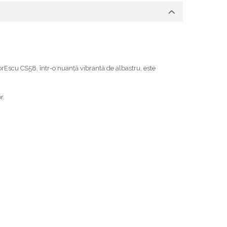
orEscu CS58, într-o nuanță vibrantă de albastru, este
r.