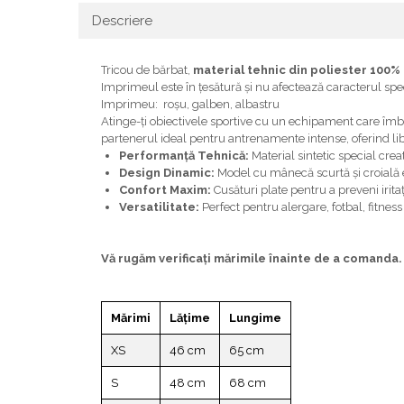
Descriere
Tricou de bărbat,
material tehnic din poliester 100%
Imprimeul este în țesătură și nu afectează caracterul speci
Imprimeu: roșu, galben, albastru
Atinge-ți obiectivele sportive cu un echipament care îmb
partenerul ideal pentru antrenamente intense, oferind li
Performanță Tehnică:
Material sintetic special creat
Design Dinamic:
Model cu mânecă scurtă și croială e
Confort Maxim:
Cusături plate pentru a preveni irita
Versatilitate:
Perfect pentru alergare, fotbal, fitness 
Vă rugăm verificaţi mărimile înainte de a comanda
Mărimi
Lățime
Lungime
XS
46 cm
65 cm
S
48 cm
68 cm