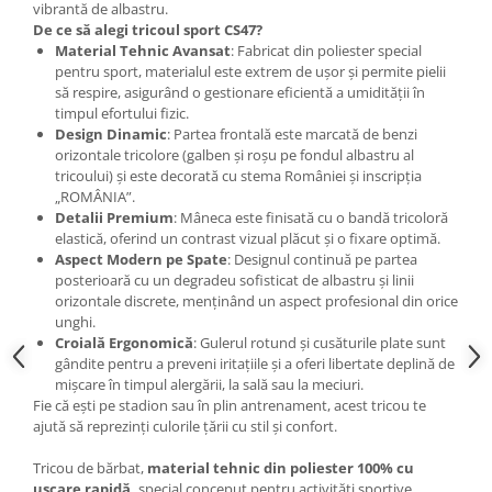
vibrantă de albastru.
De ce să alegi tricoul sport CS47?
Material Tehnic Avansat
: Fabricat din poliester special
pentru sport, materialul este extrem de ușor și permite pielii
să respire, asigurând o gestionare eficientă a umidității în
timpul efortului fizic.
Design Dinamic
: Partea frontală este marcată de benzi
orizontale tricolore (galben și roșu pe fondul albastru al
tricoului) și este decorată cu stema României și inscripția
„ROMÂNIA”.
Detalii Premium
: Mâneca este finisată cu o bandă tricoloră
elastică, oferind un contrast vizual plăcut și o fixare optimă.
Aspect Modern pe Spate
: Designul continuă pe partea
posterioară cu un degradeu sofisticat de albastru și linii
orizontale discrete, menținând un aspect profesional din orice
unghi.
Croială Ergonomică
: Gulerul rotund și cusăturile plate sunt
gândite pentru a preveni iritațiile și a oferi libertate deplină de
mișcare în timpul alergării, la sală sau la meciuri.
Fie că ești pe stadion sau în plin antrenament, acest tricou te
ajută să reprezinți culorile țării cu stil și confort.
Tricou de bărbat,
material tehnic din poliester 100% cu
uscare rapidă,
special conceput pentru activități sportive.