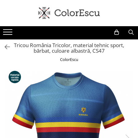
Toate produsele
Tricouri
Tricouri bărbați
Tricou România Tricolor, material tehnic sport,
bărbat, culoare albastră, CS47
Tricouri damă
Tricouri copii
ColorEscu
Tricouri polo
Tricouri sport tehnice
Bluze si hanorace
Bluze si hanorace bărbați
Bluze si hanorace damă
Bluze de trening | Bluze tehnice
sport
Pantaloni
Șepci și căciuli