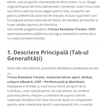
tehnic, care te ajută în momentele de efort intens, cu un design
original inspirat din forța elementelor românești, acest tricou este
una dintre cele mai bune alegeri pentru tine, ca sportiv sau
pentru prietenii tăi pasionați de mișcare, inclusiv suporterii care
încurajează echipa naționala de fotbal, de handbal, de baschet și
toate celalate sporturi din România.
Iată textele pregătite pentru
Tricoul România Tricolor, CS47
,
optimizate pentru platforma Gomag și respectând cerința de a
nu utiliza termenii interziși:
1. Descriere Principală (Tab-ul
Generalități)
Acest text este destinat prezentării detaliate a produsului pe site.
Tricou România Tricolor, material tehnic sport, bărbat,
culoare albastră, CS47 – Performanță și Identitate
Depășește-ți limitele cu noul tricou tehnic de sport de la
ColorEscu, creat special pentru cei care doresc să combine
pasiunea pentru mișcare cu mândria de a purta culorile
naționale. Modelul CS47 este mai mult decât un echipament
sportiv; este o declarație de stil și apartenență, într-o nuanță