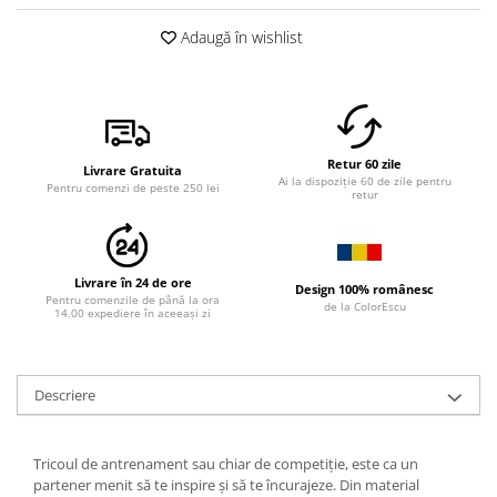
Adaugă în wishlist
Retur 60 zile
Livrare Gratuita
Ai la dispoziție 60 de zile pentru
Pentru comenzi de peste 250 lei
retur
Livrare în 24 de ore
Design 100% românesc
Pentru comenzile de până la ora
de la ColorEscu
14.00 expediere în aceeași zi
Descriere
Tricoul de antrenament sau chiar de competiție, este ca un
partener menit să te inspire și să te încurajeze. Din material