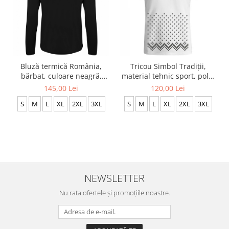
Bluză termică România,
Tricou Simbol Tradiții,
bărbat, culoare neagră,
material tehnic sport, polo,
material tehnic sport CS11
bărbat, culoare albă, CS37
145,00 Lei
120,00 Lei
S
M
L
XL
2XL
3XL
S
M
L
XL
2XL
3XL
NEWSLETTER
Nu rata ofertele și promoțiile noastre.