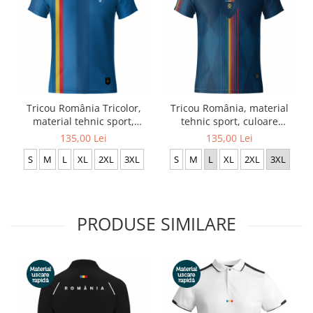
Tricou România Tricolor,
Tricou România, material
material tehnic sport,
tehnic sport, culoare
bărbat, culoare albastră,
bleumarin, CS10
135,00 Lei
135,00 Lei
CS31
S
M
L
XL
2XL
3XL
S
M
L
XL
2XL
3XL
PRODUSE SIMILARE