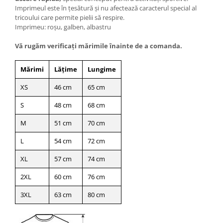
Imprimeul este în țesătură și nu afectează caracterul special al
tricoului care permite pielii să respire.
Imprimeu: roșu, galben, albastru
Vă rugăm verificaţi mărimile înainte de a comanda.
Mărimi
Lățime
Lungime
XS
46 cm
65 cm
S
48 cm
68 cm
M
51 cm
70 cm
L
54 cm
72 cm
XL
57 cm
74 cm
2XL
60 cm
76 cm
3XL
63 cm
80 cm