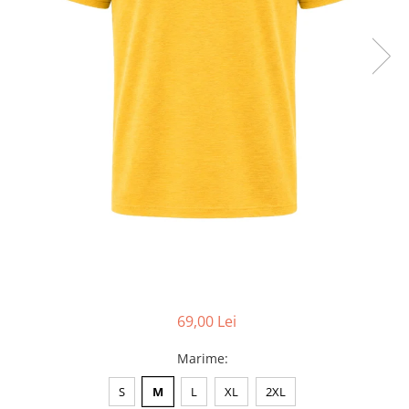
Accesorii
Colecții
România
Haine dacice
Simboluri tradiționale
reinterpretate
Tricouri cu mesaje de bine
Tricouri de poveste
Carduri Cadou
Colecții speciale
Tricouri Andra
Colecția Cucuteni Neamț
69,00 Lei
Marime
:
S
M
L
XL
2XL