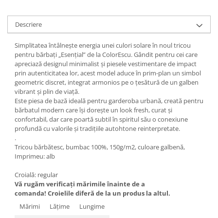
Descriere
Simplitatea întâlnește energia unei culori solare în noul tricou
pentru bărbați „Esențial” de la ColorEscu. Gândit pentru cei care
apreciază designul minimalist și piesele vestimentare de impact
prin autenticitatea lor, acest model aduce în prim-plan un simbol
geometric discret, integrat armonios pe o țesătură de un galben
vibrant și plin de viață.
Este piesa de bază ideală pentru garderoba urbană, creată pentru
bărbatul modern care își dorește un look fresh, curat și
confortabil, dar care poartă subtil în spiritul său o conexiune
profundă cu valorile și tradițiile autohtone reinterpretate.
.
Tricou bărbătesc, bumbac 100%, 150g/m2, culoare galbenă,
Imprimeu: alb
Croială: regular
Vă rugăm verificaţi mărimile înainte de a
comanda! Croielile diferă de la un produs la altul.
Mărimi
Lăţime
Lungime