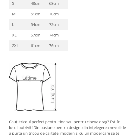
S
48cm
68cm
M
51cm
70cm
L
54cm
72cm
XL
57cm
74cm
2XL
61cm
76cm
Cauţi tricoul perfect pentru tine sau pentru cineva drag? Eşti în
locul potrivit! Din pasiune pentru design, din inţelegerea nevoii de
a purta un tricou de calitate, modern şi cu un model care să te