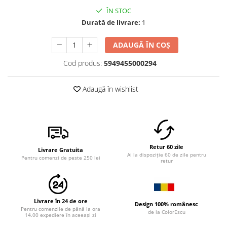
ÎN STOC
Durată de livrare:
1
ADAUGĂ ÎN COȘ
Cod produs:
5949455000294
Adaugă în wishlist
Retur 60 zile
Livrare Gratuita
Ai la dispoziție 60 de zile pentru
Pentru comenzi de peste 250 lei
retur
Livrare în 24 de ore
Design 100% românesc
Pentru comenzile de până la ora
de la ColorEscu
14.00 expediere în aceeași zi