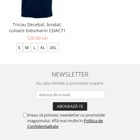
Tricou Decebal, brodat,
culoare bleumarin CDAC71
129,00 Lei
S
M
L
XL
2XL
NEWSLETTER
Nu rata ofertele și promoțiile noastre.
Vreau să primesc newsletter cu promoțiile
magazinului. Află mai multe în
Politica de
Confidentialitate