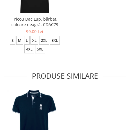
Tricou Dac Lup, bărbat,
culoare neagră, CDAC79
99,00 Lei
S
M
L
XL
2XL
3XL
4XL
5XL
PRODUSE SIMILARE