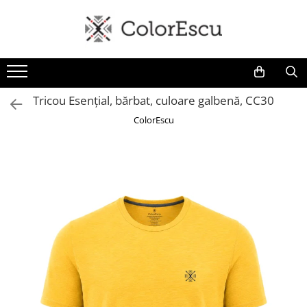
Toate produsele
Tricouri
Tricouri bărbați
Tricou Esențial, bărbat, culoare galbenă, CC30
Tricouri damă
ColorEscu
Tricouri copii
Tricouri polo
Tricouri sport tehnice
Bluze si hanorace
Bluze si hanorace bărbați
Bluze si hanorace damă
Bluze de trening | Bluze tehnice
sport
Pantaloni
Șepci și căciuli