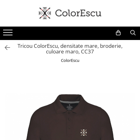
Toate produsele
Tricouri
Tricouri bărbați
Tricou ColorEscu, densitate mare, broderie,
culoare maro, CC37
Tricouri damă
Tricouri copii
ColorEscu
Tricouri polo
Tricouri sport tehnice
Bluze si hanorace
Bluze si hanorace bărbați
Bluze si hanorace damă
Bluze de trening | Bluze tehnice
sport
Pantaloni
Șepci și căciuli