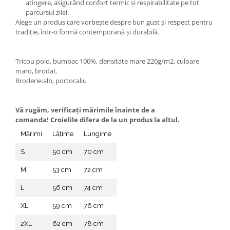
atingere, asigurând confort termic și respirabilitate pe tot
parcursul zilei.
Alege un produs care vorbește despre bun gust și respect pentru
tradiție, într-o formă contemporană și durabilă.
Tricou polo, bumbac 100%, densitate mare 220g/m2, culoare
maro, brodat.
Broderie:alb, portocaliu
Vă rugăm, verificaţi mărimile înainte de a
comanda! Croielile difera de la un produs la altul.
Mărimi
Lățime
Lungime
S
50 cm
70 cm
M
53 cm
72 cm
L
56 cm
74 cm
XL
59 cm
76 cm
2XL
62 cm
78 cm