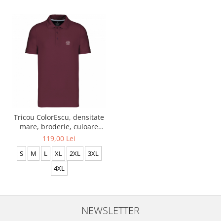
Tricou ColorEscu, densitate
mare, broderie, culoare
vișiniu închis, CC35
119,00 Lei
S
M
L
XL
2XL
3XL
4XL
NEWSLETTER