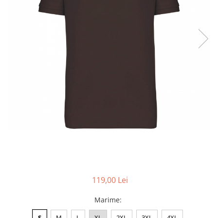
Accesorii
Colecții
România
Haine dacice
Simboluri tradiționale
reinterpretate
Tricouri cu mesaje de bine
Tricouri de poveste
Carduri Cadou
Colecții speciale
Tricouri Andra
Colecția Cucuteni Neamț
119,00 Lei
Marime
:
S
M
L
XL
2XL
3XL
4XL