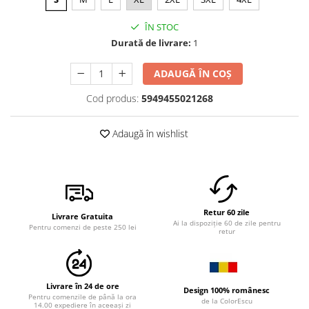
ÎN STOC
Durată de livrare:
1
ADAUGĂ ÎN COȘ
Cod produs:
5949455021268
Adaugă în wishlist
Retur 60 zile
Livrare Gratuita
Ai la dispoziție 60 de zile pentru
Pentru comenzi de peste 250 lei
retur
Livrare în 24 de ore
Design 100% românesc
Pentru comenzile de până la ora
de la ColorEscu
14.00 expediere în aceeași zi