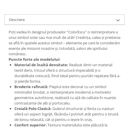
Descriere
Poți vedea în designul produselor ”ColorEscu” o reinterpretare a
unui simbol solar sau mai mult de atât! Credinţa, calea şi prietenia
se află în spatele acestui simbol – elemente pe care le considerăm
esenţe ale misiunii noastre şi, totodată, valori ale spiritului
românesc.
Puncte forte ale modelului:
Material de înaltă densitate:
Realizat dintr-un material
textil dens, tricoul oferă o structură impecabilă și o
durabilitate crescută, fiind ideal pentru purtări repetate fără a-
și pierde forma.
Broderie rafinată:
Pieptul este decorat cu un simbol
minimalist brodat, o reinterpretare modernă a motivelor
geometrice autohtone, realizată cu ață de calitate în nuanțe
contrastante de alb și portocaliu.
Croială Polo Clasică:
Gulerul structurat și fenta cu nasturi
oferă un aspect îngrijit, făcându-l potrivit atât pentru o ținută
de birou relaxată, cât și pentru o ieșire în oraș.
Confort superior:
Textura materialului este plăcută la