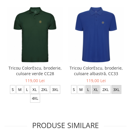
Tricou ColorEscu, broderie,
Tricou ColorEscu, broderie,
culoare verde CC28
culoare albastră, CC33
119,00 Lei
119,00 Lei
S
M
L
XL
2XL
3XL
S
M
L
XL
2XL
3XL
4XL
PRODUSE SIMILARE