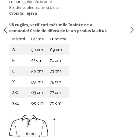
culoare galbenă, brodat.
Broderie: bleumarin și bleu.
Croială: lejera
Vă rugăm, verificaţi mărimile înainte de a
comanda! Croielile difera de la un produs la altul.
Mărimi
Lățime
Lungime
S
50 cm
69 cm
M
53 cm
71 cm
L
56 cm
73 cm
XL
59 cm
75 cm
2XL
63 cm
77 cm
3XL
66 cm
79 cm