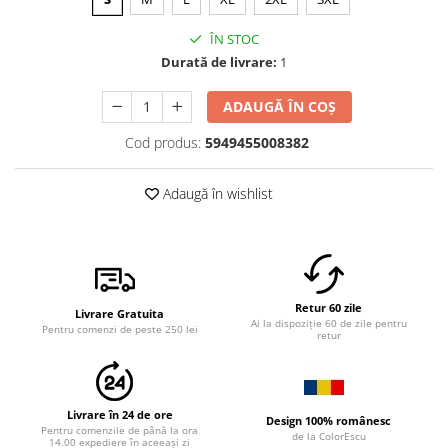
ÎN STOC
Durată de livrare:
1
ADAUGĂ ÎN COȘ
Cod produs:
5949455008382
Adaugă în wishlist
Retur 60 zile
Livrare Gratuita
Ai la dispoziție 60 de zile pentru
Pentru comenzi de peste 250 lei
retur
Livrare în 24 de ore
Design 100% românesc
Pentru comenzile de până la ora
de la ColorEscu
14.00 expediere în aceeași zi