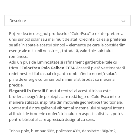
Descriere
Poți vedea în designul produselor ”ColorEscu” o reinterpretare a
unui simbol solar sau mai mult de atât! Credinţa, calea şi prietenia
se află în spatele acestui simbol – elemente pe care le considerăm
esenţe ale misiunii noastre şi, totodată, valori ale spiritului
românesc.
Adu un plus de luminozitate și rafinament garderobei tale cu
tricoul
ColorEscu Polo Galben CC34
. Această piesă vestimentară
redefinește stilul casual-elegant, combinând o nuanță solară
plină de energie cu un simbol minimalist brodat cu maximă
precizie.
Eleganță în Detalii
Punctul central al acestui tricou este
broderia neagră de pe piept, care redă logo-ul ColorEscu într-o
manieră stilizată, inspirată din motivele geometrice tradiționale.
Contrastul dintre galbenul vibrant al materialului și negrul intens
al firului de broderie conferă tricoului un aspect sofisticat, potrivit
pentru bărbatul care apreciază designul cu sens.
Tricou polo, bumbac 60%, poliester 40%, densitate 190g/m2,