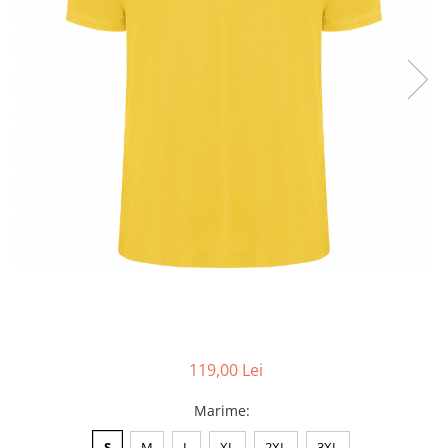
Accesorii
Colecții
România
Haine dacice
Simboluri tradiționale
reinterpretate
Tricouri cu mesaje de bine
Tricouri de poveste
Carduri Cadou
Colecții speciale
Tricouri Andra
Colecția Cucuteni Neamț
119,00 Lei
Marime
:
S
M
L
XL
2XL
3XL