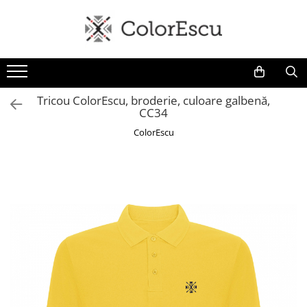
Toate produsele
Tricouri
Tricouri bărbați
Tricou ColorEscu, broderie, culoare galbenă,
CC34
Tricouri damă
Tricouri copii
ColorEscu
Tricouri polo
Tricouri sport tehnice
Bluze si hanorace
Bluze si hanorace bărbați
Bluze si hanorace damă
Bluze de trening | Bluze tehnice
sport
Pantaloni
Șepci și căciuli