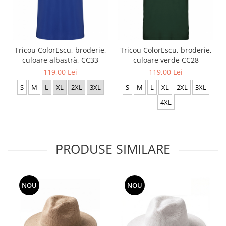
Tricou ColorEscu, broderie,
Tricou ColorEscu, broderie,
culoare albastră, CC33
culoare verde CC28
119,00 Lei
119,00 Lei
S
M
L
XL
2XL
3XL
S
M
L
XL
2XL
3XL
4XL
PRODUSE SIMILARE
NOU
NOU