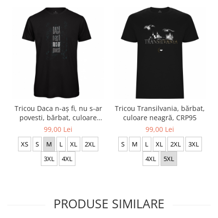
Tricou Daca n-aș fi, nu s-ar
Tricou Transilvania, bărbat,
povesti, bărbat, culoare
culoare neagră, CRP95
neagră, CT52
99,00 Lei
99,00 Lei
XS
S
M
L
XL
2XL
S
M
L
XL
2XL
3XL
3XL
4XL
4XL
5XL
PRODUSE SIMILARE