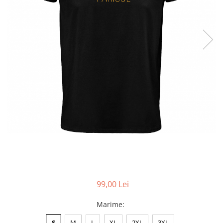
Accesorii
Colecții
România
Haine dacice
Simboluri tradiționale
reinterpretate
Tricouri cu mesaje de bine
Tricouri de poveste
Carduri Cadou
Colecții speciale
Tricouri Andra
Colecția Cucuteni Neamț
99,00 Lei
Marime
:
S
M
L
XL
2XL
3XL