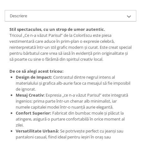
Descriere
Stil spectaculos, cu un strop de umor autentic.
Tricoul „Ce n-a văzut Parisul” de la ColorEscu este piesa
vestimentară care aduce în prim-plan o expresie celebră,
reinterpretată într-un stil grafic modern și curat. Este creat special
pentru bărbatul care vrea să iasă în evidență prin originalitate și
să poarte cu sine o fărâmă din spiritul creativ local.
De ce să alegi acest tricou:
Design de Impact:
Contrastul dintre negrul intens al
materialului și grafica alb-aurie face ca mesajul să fie imposibil
de ignorat.
Mesaj Creativ:
Expresia „ce n-a văzut Parisul” este integrată
ingenios: prima parte într-un chenar alb minimalist, iar
numele capitalei modei într-o nuanță aurie elegantă.
Confort Superior:
Fabricat din bumbac moale și plăcut la
atingere, asigură o purtare confortabilă în orice moment al
zilei.
Versatilitate Urbană:
Se potrivește perfect cu jeanși sau
pantaloni casual, fiind ideal pentru ieșiri în oraș sau