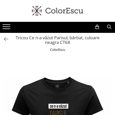
Toate produsele
Tricouri
Tricouri bărbați
Tricou Ce n-a văzut Parisul, bărbat, culoare
neagra CT68
Tricouri damă
Tricouri copii
ColorEscu
Tricouri polo
Tricouri sport tehnice
Bluze si hanorace
Bluze si hanorace bărbați
Bluze si hanorace damă
Bluze de trening | Bluze tehnice
sport
Pantaloni
Șepci și căciuli