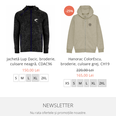
-25%
Jachetă Lup Dacic, broderie,
Hanorac ColorEscu,
culoare neagră, CDAC96
broderie, culoare grej, CH19
150,00 Lei
220,00 Lei
165,00 Lei
S
M
L
XL
2XL
XS
S
M
L
XL
2XL
NEWSLETTER
Nu rata ofertele și promoțiile noastre.