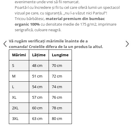
evenimente unde vrei să fii remarcat.
Poartă-l cu încredere și fii tu cel care oferă lumii un spectacol
vizual pe care, cu siguranță, „nu l-a văzut nici Parisul”!
Tricou bărbătesc,
material premium din bumbac
organic 100%
cu densitate medie de 175 g/m2, imprimare
serigrafică, culoare neagră.
Vă rugăm verificaţi mărimile înainte de a
comanda! Croielile difera de la un produs la altul.
Mărimi
Lățime
Lungime
S
48 cm
70 cm
M
51 cm
72 cm
L
54 cm
74 cm
XL
57 cm
76 cm
2XL
60 cm
78 cm
3XL
63 cm
80 cm