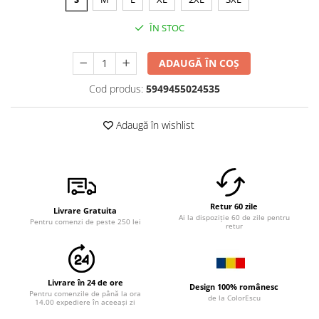
ÎN STOC
ADAUGĂ ÎN COȘ
Cod produs:
5949455024535
Adaugă în wishlist
Retur 60 zile
Livrare Gratuita
Ai la dispoziție 60 de zile pentru
Pentru comenzi de peste 250 lei
retur
Livrare în 24 de ore
Design 100% românesc
Pentru comenzile de până la ora
de la ColorEscu
14.00 expediere în aceeași zi