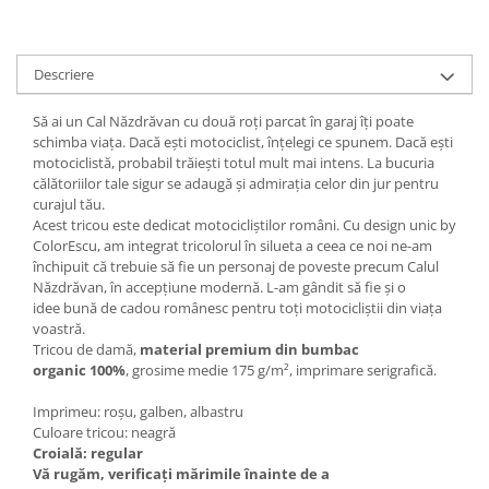
Descriere
Să ai un Cal Năzdrăvan cu două roți parcat în garaj îți poate
schimba viața. Dacă ești motociclist, înțelegi ce spunem. Dacă ești
motociclistă, probabil trăiești totul mult mai intens. La bucuria
călătoriilor tale sigur se adaugă și admirația celor din jur pentru
curajul tău.
Acest tricou este dedicat motocicliștilor români. Cu design unic by
ColorEscu, am integrat tricolorul în silueta a ceea ce noi ne-am
închipuit că trebuie să fie un personaj de poveste precum Calul
Năzdrăvan, în accepțiune modernă. L-am gândit să fie și o
idee bună de cadou românesc pentru toți motocicliștii din viața
voastră.
Tricou de damă,
material premium din bumbac
organic 100%
, grosime medie 175 g/m², imprimare serigrafică.
Imprimeu: roșu, galben, albastru
Culoare tricou: neagră
Croială: regular
Vă rugăm, verificaţi mărimile înainte de a