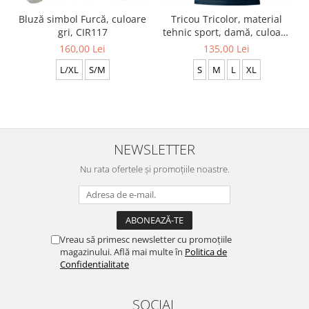
Bluză simbol Furcă, culoare
Tricou Tricolor, material
gri, CIR117
tehnic sport, damă, culoare
bleumarin, CS35
160,00 Lei
135,00 Lei
L/XL
S/M
S
M
L
XL
NEWSLETTER
Nu rata ofertele și promoțiile noastre.
Vreau să primesc newsletter cu promoțiile
magazinului. Află mai multe în
Politica de
Confidentialitate
SOCIAL