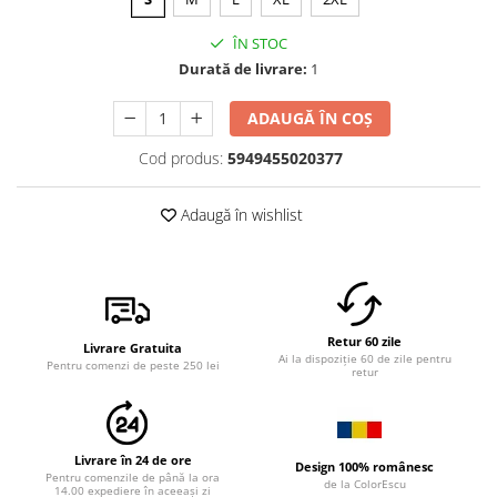
ÎN STOC
Durată de livrare:
1
ADAUGĂ ÎN COȘ
Cod produs:
5949455020377
Adaugă în wishlist
Retur 60 zile
Livrare Gratuita
Ai la dispoziție 60 de zile pentru
Pentru comenzi de peste 250 lei
retur
Livrare în 24 de ore
Design 100% românesc
Pentru comenzile de până la ora
de la ColorEscu
14.00 expediere în aceeași zi