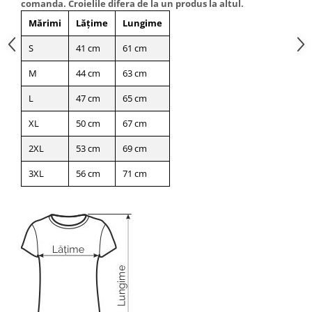
comanda. Croielile difera de la un produs la altul.
Mărimi
Lățime
Lungime
S
41 cm
61 cm
M
44 cm
63 cm
L
47 cm
65 cm
XL
50 cm
67 cm
2XL
53 cm
69 cm
3XL
56 cm
71 cm