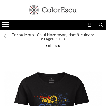
Toate produsele
Tricouri
Tricouri bărbați
Tricou Moto - Calul Nazdravan, damă, culoare
neagră, CT59
Tricouri damă
Tricouri copii
ColorEscu
Tricouri polo
Tricouri sport tehnice
Bluze si hanorace
Bluze si hanorace bărbați
Bluze si hanorace damă
Bluze de trening | Bluze tehnice
sport
Pantaloni
Șepci și căciuli