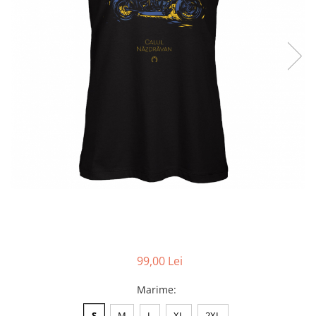
Accesorii
Colecții
România
Haine dacice
Simboluri tradiționale
reinterpretate
Tricouri cu mesaje de bine
Tricouri de poveste
Carduri Cadou
Colecții speciale
Tricouri Andra
Colecția Cucuteni Neamț
99,00 Lei
Marime
:
S
M
L
XL
2XL