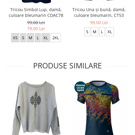
Tricou Simbol Lup, damă,
Tricou Una și bună, damă,
culoare bleumarin CDAC78
culoare bleumarin, CT53
99,00 Lei
99,00 Lei
79,00 Lei
S
M
L
XL
XS
S
M
L
XL
2XL
PRODUSE SIMILARE