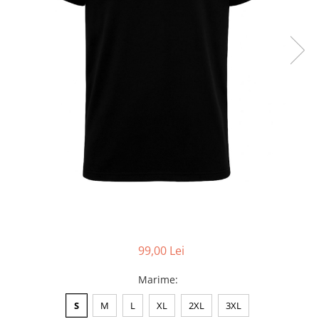
Accesorii
Colecții
România
Haine dacice
Simboluri tradiționale
reinterpretate
Tricouri cu mesaje de bine
Tricouri de poveste
Carduri Cadou
Colecții speciale
Tricouri Andra
Colecția Cucuteni Neamț
99,00 Lei
Marime
:
S
M
L
XL
2XL
3XL