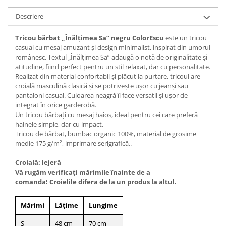
Descriere
Tricou bărbat „Înălțimea Sa” negru ColorEscu
este un tricou
casual cu mesaj amuzant și design minimalist, inspirat din umorul
românesc. Textul „Înălțimea Sa” adaugă o notă de originalitate și
atitudine, fiind perfect pentru un stil relaxat, dar cu personalitate.
Realizat din material confortabil și plăcut la purtare, tricoul are
croială masculină clasică și se potrivește ușor cu jeanși sau
pantaloni casual. Culoarea neagră îl face versatil și ușor de
integrat în orice garderobă.
Un tricou bărbați cu mesaj haios, ideal pentru cei care preferă
hainele simple, dar cu impact.
Tricou de bărbat, bumbac organic 100%, material de grosime
medie 175 g/m², imprimare serigrafică..
Croială: lejeră
Vă rugăm verificaţi mărimile înainte de a
comanda! Croielile difera de la un produs la altul.
Mărimi
Lățime
Lungime
S
48 cm
70 cm