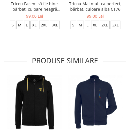
Tricou Facem să fie bine,
Tricou Mai mult ca perfect,
bărbat, culoare neagră
bărbat, culoare albă CT76
CT69
99,00 Lei
99,00 Lei
S
M
L
XL
2XL
3XL
S
M
L
XL
2XL
3XL
PRODUSE SIMILARE