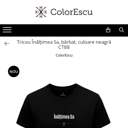
Toate produsele
Tricouri
Tricouri bărbați
Tricou Înălțimea Sa, bărbat, culoare neagră
CT88
Tricouri damă
Tricouri copii
ColorEscu
Tricouri polo
Tricouri sport tehnice
NOU
Bluze si hanorace
Bluze si hanorace bărbați
Bluze si hanorace damă
Bluze de trening | Bluze tehnice
sport
Pantaloni
Șepci și căciuli