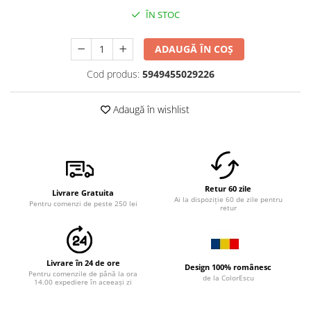
ÎN STOC
ADAUGĂ ÎN COȘ
Cod produs:
5949455029226
Adaugă în wishlist
Retur 60 zile
Livrare Gratuita
Ai la dispoziție 60 de zile pentru
Pentru comenzi de peste 250 lei
retur
Livrare în 24 de ore
Design 100% românesc
Pentru comenzile de până la ora
de la ColorEscu
14.00 expediere în aceeași zi