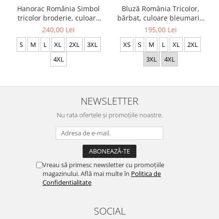
Hanorac România Simbol
Bluză România Tricolor,
tricolor broderie, culoare
bărbat, culoare bleumarin
neagră, CRP116
CH22
240,00 Lei
195,00 Lei
S
M
L
XL
2XL
3XL
XS
S
M
L
XL
2XL
4XL
3XL
4XL
NEWSLETTER
Nu rata ofertele și promoțiile noastre.
Vreau să primesc newsletter cu promoțiile
magazinului. Află mai multe în
Politica de
Confidentialitate
SOCIAL