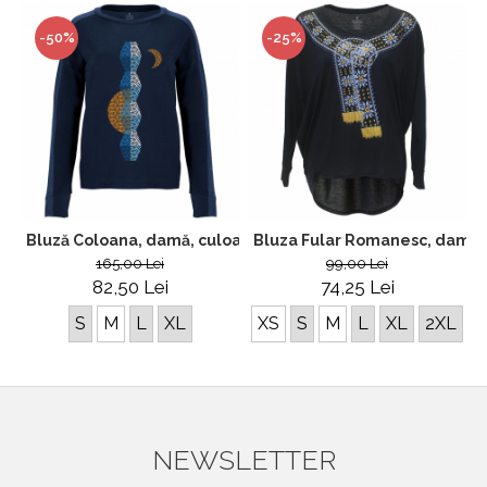
-50%
-25%
Bluză Coloana, damă, culoare bleumarin, CIR89
Bluza Fular Romanesc, damă, m
165,00 Lei
99,00 Lei
82,50 Lei
74,25 Lei
S
M
L
XL
XS
S
M
L
XL
2XL
NEWSLETTER