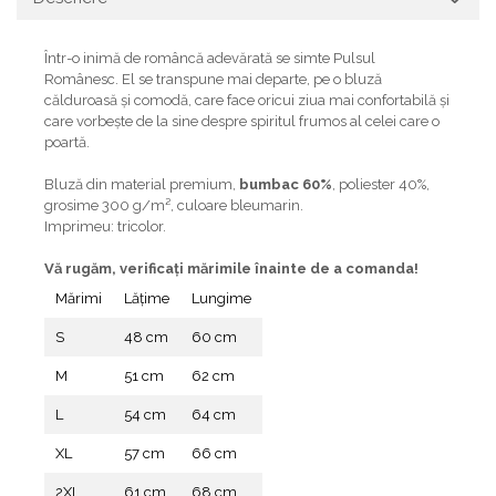
Într-o inimă de româncă adevărată se simte Pulsul
Românesc. El se transpune mai departe, pe o bluză
călduroasă și comodă, care face oricui ziua mai confortabilă și
care vorbește de la sine despre spiritul frumos al celei care o
poartă.
Bluză din material premium,
bumbac 60%
, poliester 40%,
grosime 300 g/m², culoare bleumarin.
Imprimeu: tricolor.
Vă rugăm, verificaţi mărimile înainte de a comanda!
Mărimi
Lățime
Lungime
S
48 cm
60 cm
M
51 cm
62 cm
L
54 cm
64 cm
XL
57 cm
66 cm
2XL
61 cm
68 cm