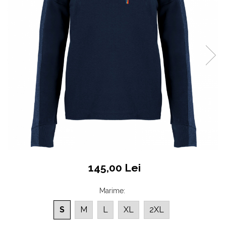
Accesorii
Colecții
România
Haine dacice
Simboluri tradiționale reinterpretate
Tricouri cu mesaje de bine
Tricouri de poveste
Carduri Cadou
Colecții speciale
Tricouri Andra
Colecția Cucuteni Neamț
145,00 Lei
Marime
:
S
M
L
XL
2XL