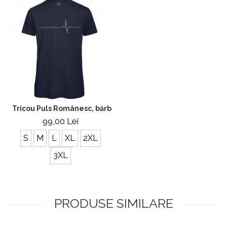
Tricou Puls Românesc, bărbat, culoare bleumarin CRP53
99,00 Lei
S
M
L
XL
2XL
3XL
PRODUSE SIMILARE