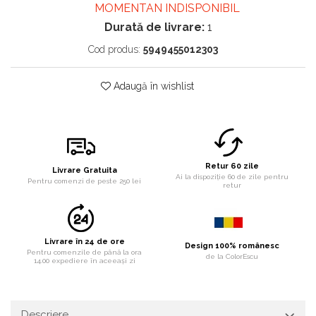
MOMENTAN INDISPONIBIL
Durată de livrare:
1
Cod produs:
5949455012303
Adaugă în wishlist
Retur 60 zile
Livrare Gratuita
Ai la dispoziție 60 de zile pentru
Pentru comenzi de peste 250 lei
retur
Livrare în 24 de ore
Design 100% românesc
Pentru comenzile de până la ora
de la ColorEscu
14.00 expediere în aceeași zi
Descriere