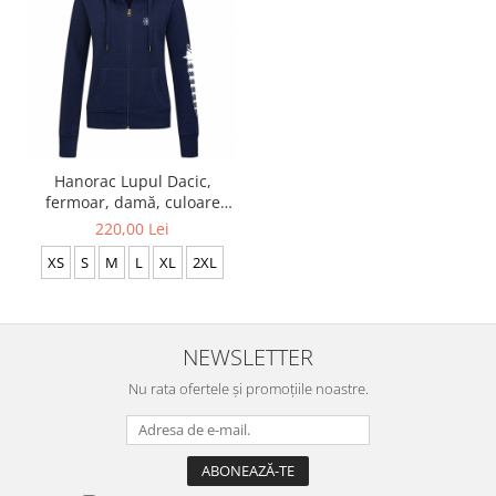
Hanorac Lupul Dacic,
fermoar, damă, culoare
bleumarin CDAC66
220,00 Lei
XS
S
M
L
XL
2XL
NEWSLETTER
Nu rata ofertele și promoțiile noastre.