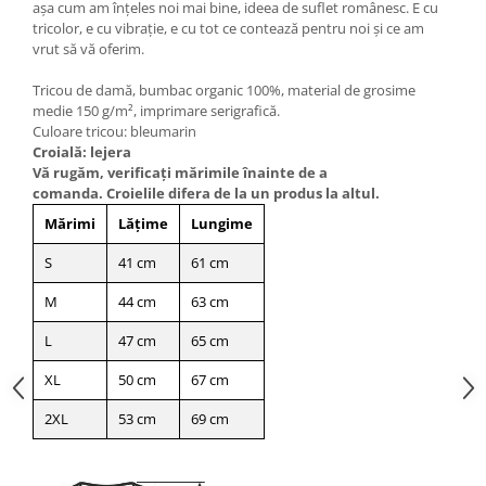
așa cum am înțeles noi mai bine, ideea de suflet românesc. E cu
tricolor, e cu vibrație, e cu tot ce contează pentru noi și ce am
vrut să vă oferim.
Tricou de damă, bumbac organic 100%, material de grosime
medie 150 g/m², imprimare serigrafică.
Culoare tricou: bleumarin
Croială: lejera
Vă rugăm, verificaţi mărimile înainte de a
comanda. Croielile difera de la un produs la altul.
Mărimi
Lățime
Lungime
S
41 cm
61 cm
M
44 cm
63 cm
L
47 cm
65 cm
XL
50 cm
67 cm
2XL
53 cm
69 cm