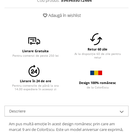
Cod produs:
5949455012464
Adaugă în wishlist
Retur 60 zile
Livrare Gratuita
Ai la dispoziție 60 de zile pentru
Pentru comenzi de peste 250 lei
retur
Livrare în 24 de ore
Design 100% românesc
Pentru comenzile de până la ora
de la ColorEscu
14.00 expediere în aceeași zi
Descriere
Am pus multă emoție în acest design românesc prin care am
marcat 9 ani de ColorEscu. Este un model aniversar care exprimă,