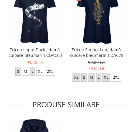
Tricou Lupul Dacic, damă,
Tricou Simbol Lup, damă,
culoare bleumarin CDAC03
culoare bleumarin CDAC78
99,00 Lei
99,00 Lei
79,00 Lei
S
M
L
XL
2XL
XS
S
M
L
XL
2XL
PRODUSE SIMILARE