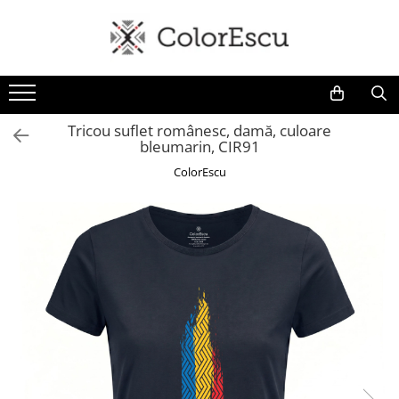
Toate produsele
Tricouri
Tricouri bărbați
Tricou suflet românesc, damă, culoare
bleumarin, CIR91
Tricouri damă
Tricouri copii
ColorEscu
Tricouri polo
Tricouri sport tehnice
Bluze si hanorace
Bluze si hanorace bărbați
Bluze si hanorace damă
Bluze de trening | Bluze tehnice
sport
Pantaloni
Șepci și căciuli