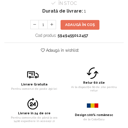
ÎN STOC
Durată de livrare:
1
ADAUGĂ ÎN COȘ
Cod produs:
5949455012457
Adaugă în wishlist
Retur 60 zile
Livrare Gratuita
Ai la dispoziție 60 de zile pentru
Pentru comenzi de peste 250 lei
retur
Livrare în 24 de ore
Design 100% românesc
Pentru comenzile de până la ora
de la ColorEscu
14.00 expediere în aceeași zi