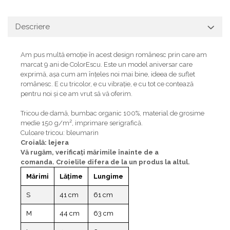
Descriere
Am pus multă emoție în acest design românesc prin care am
marcat 9 ani de ColorEscu. Este un model aniversar care
exprimă, așa cum am înțeles noi mai bine, ideea de suflet
românesc. E cu tricolor, e cu vibrație, e cu tot ce contează
pentru noi și ce am vrut să vă oferim.
Tricou de damă, bumbac organic 100%, material de grosime
medie 150 g/m², imprimare serigrafică.
Culoare tricou: bleumarin
Croială: lejera
Vă rugăm, verificaţi mărimile înainte de a
comanda. Croielile difera de la un produs la altul.
Mărimi
Lățime
Lungime
S
41 cm
61 cm
M
44 cm
63 cm