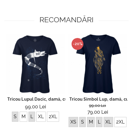
RECOMANDĂRI
-20%
Tricou Lupul Dacic, damă, culoare bleumarin CDAC03
Tricou Simbol Lup, damă, cul
99,00 Lei
99,00 Lei
79,00 Lei
S
M
L
XL
2XL
XS
S
M
L
XL
2XL