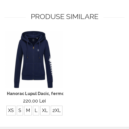
PRODUSE SIMILARE
Hanorac Lupul Dacic, fermoar, damă, culoare bleumarin C
220,00 Lei
XS
S
M
L
XL
2XL