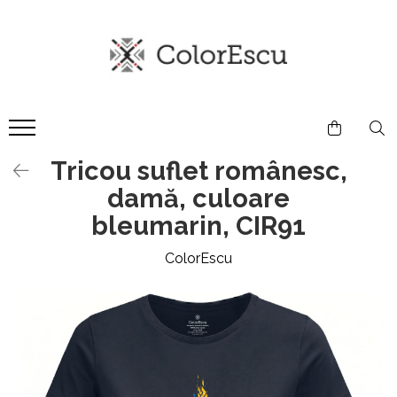
Toate produsele
Tricouri
Tricouri bărbați
Tricouri damă
Tricou suflet românesc,
Tricouri copii
damă, culoare
Tricouri polo
Tricouri sport tehnice
bleumarin, CIR91
Bluze si hanorace
ColorEscu
Bluze si hanorace bărbați
Bluze si hanorace damă
Bluze de trening | Bluze tehnice
sport
Pantaloni
Șepci și căciuli