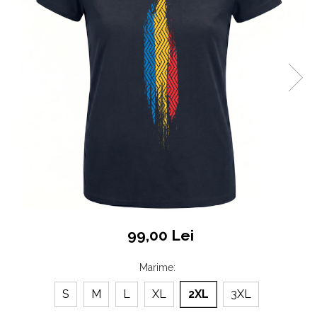
Accesorii
Colecții
România
Haine dacice
Simboluri tradiționale reinterpretate
Tricouri cu mesaje de bine
Tricouri de poveste
Carduri Cadou
Colecții speciale
Tricouri Andra
Colecția Cucuteni Neamț
99,00 Lei
Marime
:
S
M
L
XL
2XL
3XL