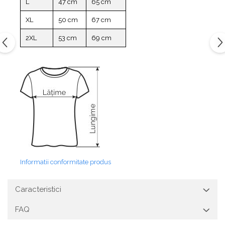
L
47 cm
65 cm
XL
50 cm
67 cm
2XL
53 cm
69 cm
Informatii conformitate produs
Caracteristici
FAQ