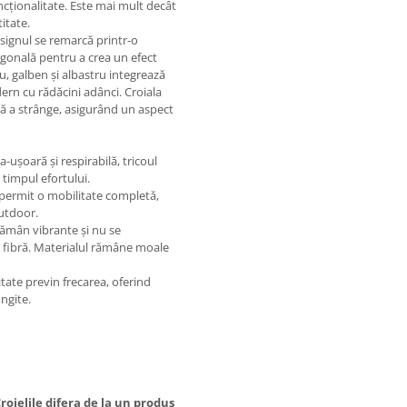
ncționalitate. Este mai mult decât
itate.
signul se remarcă printr-o
iagonală pentru a crea un efect
șu, galben și albastru integrează
ern cu rădăcini adânci. Croiala
ră a strânge, asigurând un aspect
a-ușoară și respirabilă, tricoul
 timpul efortului.
 permit o mobilitate completă,
outdoor.
rămân vibrante și nu se
n fibră. Materialul rămâne moale
litate previn frecarea, oferind
ngite.
oielile difera de la un produs