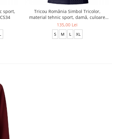
c sport,
Tricou România Simbol Tricolor,
 CS34
material tehnic sport, damă, culoare
albă, CS29
135,00 Lei
L
S
M
L
XL