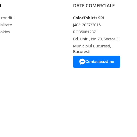
I
DATE COMERCIALE
 conditii
ColorTshirts SRL
alitate
J40/12037/2015
ookies
RO35081237
Bd. Unirii, Nr. 70, Sector 3
Municipiul Bucuresti,
Bucuresti
Contactează-ne