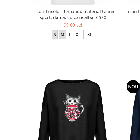
Tricou Tricolor România, material tehnic
Tricou 
sport, damă, culoare albă, CS20
99,00 Lei
S
M
L
XL
2XL
NOU