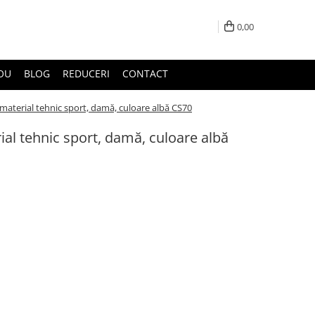
0,00
DOU
BLOG
REDUCERI
CONTACT
material tehnic sport, damă, culoare albă CS70
al tehnic sport, damă, culoare albă