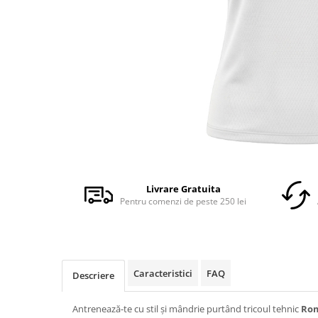
Accesorii
Colecții
România
Haine dacice
Simboluri tradiționale
reinterpretate
Tricouri cu mesaje de bine
Tricouri de poveste
Carduri Cadou
Distribuie
pe
Colecții speciale
Facebook
Livrare Gratuita
Pentru comenzi de peste 250 lei
Tricouri Andra
Colecția Cucuteni Neamț
Caracteristici
FAQ
Descriere
Antrenează-te cu stil și mândrie purtând tricoul tehnic
Rom