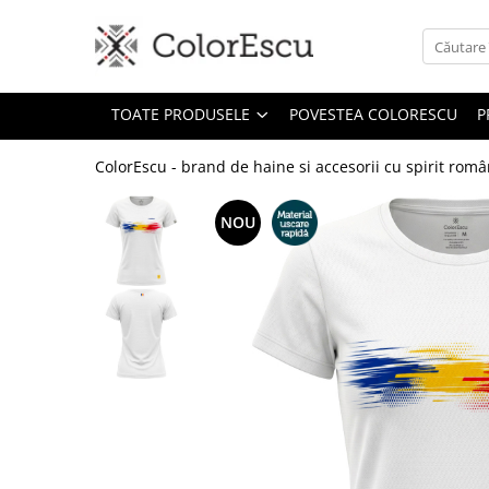
Toate produsele
TOATE PRODUSELE
POVESTEA COLORESCU
P
Tricouri
Tricouri bărbați
ColorEscu - brand de haine si accesorii cu spirit rom
Tricouri damă
Tricouri copii
NOU
Tricouri polo
Tricouri sport tehnice
Bluze si hanorace
Bluze si hanorace bărbați
Bluze si hanorace damă
Bluze de trening | Bluze tehnice
sport
Pantaloni
Șepci și căciuli