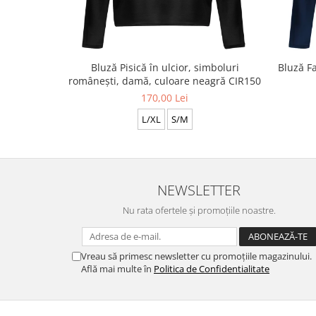
Bluză Pisică în ulcior, simboluri
Bluză Fa
românești, damă, culoare neagră CIR150
170,00 Lei
L/XL
S/M
NEWSLETTER
Nu rata ofertele și promoțiile noastre.
Vreau să primesc newsletter cu promoțiile magazinului.
Află mai multe în
Politica de Confidentialitate