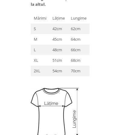
la altul.
Mărimi
Lăţime
Lungime
S
42cm
62cm
M
45cm
64cm
L
48cm
66cm
XL
51cm
68cm
2XL
54cm
70cm