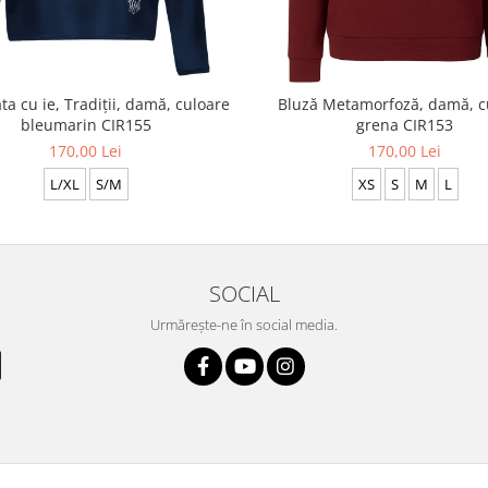
ta cu ie, Tradiții, damă, culoare
Bluză Metamorfoză, damă, c
bleumarin CIR155
grena CIR153
170,00 Lei
170,00 Lei
L/XL
S/M
XS
S
M
L
SOCIAL
Urmărește-ne în social media.