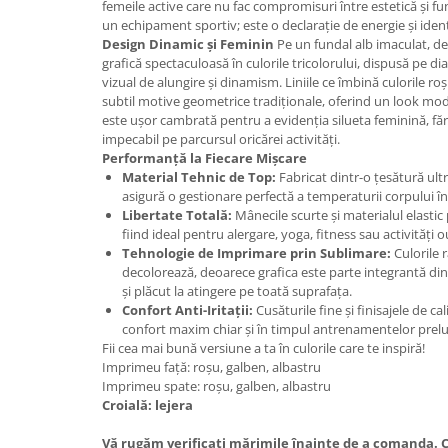
femeile active care nu fac compromisuri între estetică și fu
un echipament sportiv; este o declarație de energie și ident
Design Dinamic și Feminin
Pe un fundal alb imaculat, de
grafică spectaculoasă în culorile tricolorului, dispusă pe d
vizual de alungire și dinamism. Liniile ce îmbină culorile ro
subtil motive geometrice tradiționale, oferind un look mod
este ușor cambrată pentru a evidenția silueta feminină, fă
impecabil pe parcursul oricărei activități.
Performanță la Fiecare Mișcare
Material Tehnic de Top:
Fabricat dintr-o țesătură ultr
asigură o gestionare perfectă a temperaturii corpului în
Libertate Totală:
Mânecile scurte și materialul elastic
fiind ideal pentru alergare, yoga, fitness sau activități 
Tehnologie de Imprimare prin Sublimare:
Culorile 
decolorează, deoarece grafica este parte integrantă di
și plăcut la atingere pe toată suprafața.
Confort Anti-Iritații:
Cusăturile fine și finisajele de ca
confort maxim chiar și în timpul antrenamentelor prelu
Fii cea mai bună versiune a ta în culorile care te inspiră!
Imprimeu față: roșu, galben, albastru
Imprimeu spate: roșu, galben, albastru
Croială: lejera
Vă rugăm verificaţi mărimile înainte de a comanda. Cr