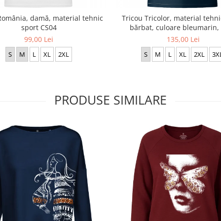
România, damă, material tehnic
Tricou Tricolor, material tehni
sport CS04
bărbat, culoare bleumarin,
99,00 Lei
135,00 Lei
S
M
L
XL
2XL
S
M
L
XL
2XL
3X
PRODUSE SIMILARE