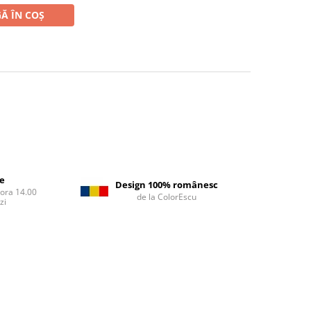
Ă ÎN COȘ
re
Design 100% românesc
 ora 14.00
de la ColorEscu
zi