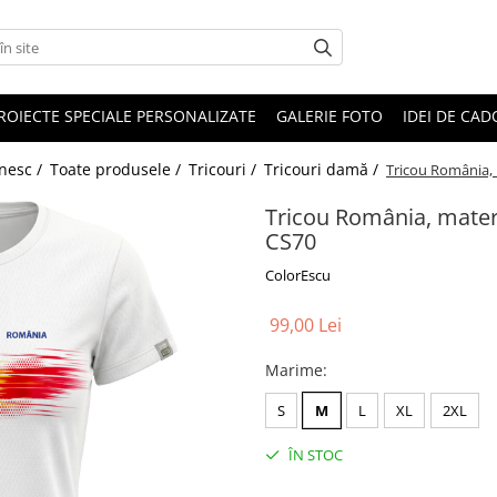
ROIECTE SPECIALE PERSONALIZATE
GALERIE FOTO
IDEI DE CA
ânesc /
Toate produsele /
Tricouri /
Tricouri damă /
Tricou România, 
Tricou România, materi
CS70
ColorEscu
99,00 Lei
Marime
:
S
M
L
XL
2XL
ÎN STOC