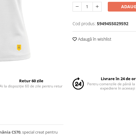
ADAUG
Cod produs:
5949455029592
Adaugă în wishlist
Livrare în 24 de o
Retur 60 zile
Pentru comenzile de până la
Ai la dispoziție 60 de zile pentru retur
expediere în aceeași 
ânia CS70
, special creat pentru