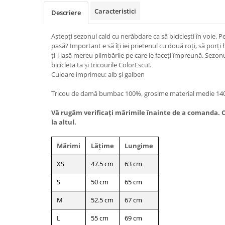
Caracteristici
Descriere
Aștepți sezonul cald cu nerăbdare ca să biciclești în voie. Pe u
pasă? Important e să îți iei prietenul cu două roți, să porți
ți-l lasă mereu plimbările pe care le faceți împreună. Sezonul 
bicicleta ta și tricourile ColorEscu!.
Culoare imprimeu: alb și galben
Tricou de damă bumbac 100%, grosime material medie 140
Vă rugăm verificaţi mărimile înainte de a comanda. Cr
la altul.
Mărimi
Lățime
Lungime
XS
47.5 cm
63 cm
S
50 cm
65 cm
M
52.5 cm
67 cm
L
55 cm
69 cm