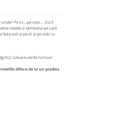
nde? Pe ici....pe colo.... Cui îi
 haine vesele și zâmbetul pe care
ăsta ești și pe ici și pe colo cu
g/m2, culoare verde turcoaz.
oielile difera de la un produs