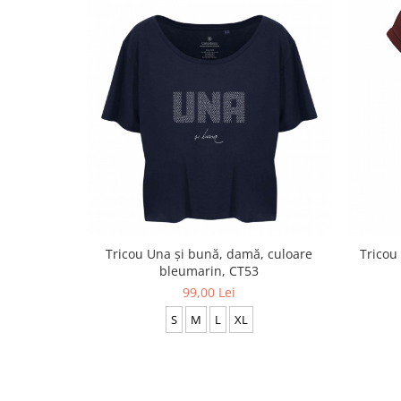
Tricou Una și bună, damă, culoare
Tricou
bleumarin, CT53
99,00 Lei
S
M
L
XL