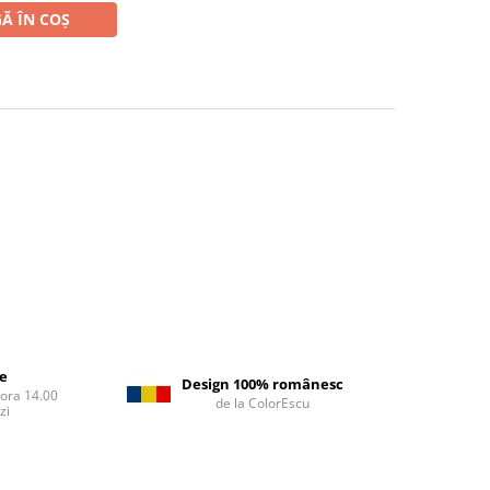
Ă ÎN COȘ
re
Design 100% românesc
 ora 14.00
de la ColorEscu
zi