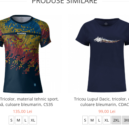
PRODUSE SIMILARE
Tricolor, material tehnic sport,
Tricou Lupul Dacic, tricolor,
ă, culoare bleumarin, CS35
culoare bleumarin, CDA
135,00 Lei
99,00 Lei
S
M
L
XL
S
M
L
XL
2XL
3X