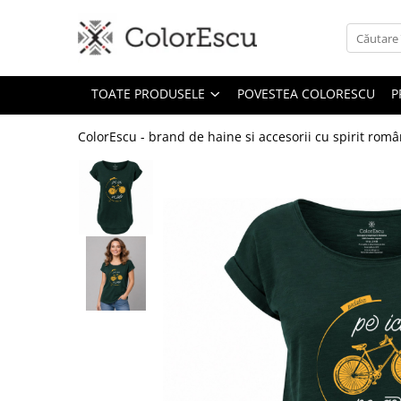
Toate produsele
TOATE PRODUSELE
POVESTEA COLORESCU
P
Tricouri
Tricouri bărbați
ColorEscu - brand de haine si accesorii cu spirit rom
Tricouri damă
Tricouri copii
Tricouri polo
Tricouri sport tehnice
Bluze si hanorace
Bluze si hanorace bărbați
Bluze si hanorace damă
Bluze de trening | Bluze tehnice
sport
Pantaloni
Șepci și căciuli