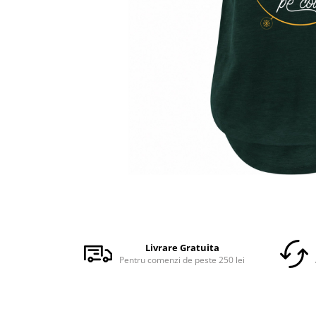
Accesorii
Colecții
România
Haine dacice
Simboluri tradiționale
reinterpretate
Tricouri cu mesaje de bine
Tricouri de poveste
Carduri Cadou
Colecții speciale
Tricouri Andra
Distribuie
Colecția Cucuteni Neamț
pe
Facebook
Livrare Gratuita
Pentru comenzi de peste 250 lei