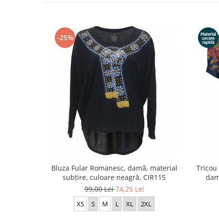
-25%
Bluza Fular Romanesc, damă, material
Tricou 
subțire, culoare neagră, CIR115
dam
99,00 Lei
74,25 Lei
XS
S
M
L
XL
2XL