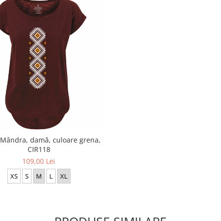
 Mândra, damă, culoare grena,
CIR118
109,00 Lei
XS
S
M
L
XL