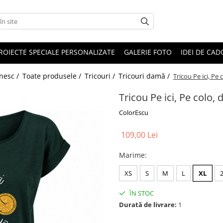
ROIECTE SPECIALE PERSONALIZATE
GALERIE FOTO
IDEI DE CA
ânesc /
Toate produsele /
Tricouri /
Tricouri damă /
Tricou Pe ici, Pe
Tricou Pe ici, Pe colo,
ColorEscu
109,00 Lei
Marime
:
XS
S
M
L
XL
ÎN STOC
Durată de livrare:
1