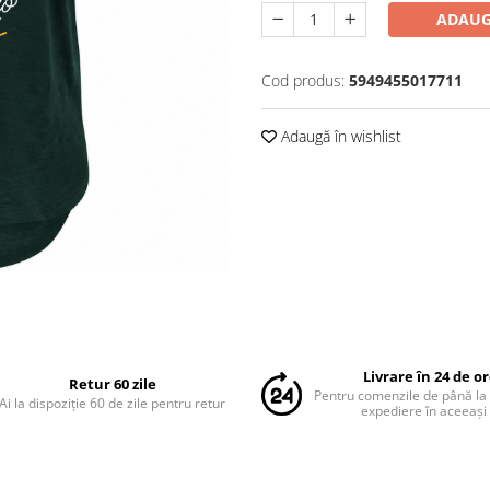
ADAUG
Cod produs:
5949455017711
Adaugă în wishlist
Livrare în 24 de o
Retur 60 zile
Pentru comenzile de până la
Ai la dispoziție 60 de zile pentru retur
expediere în aceeași 