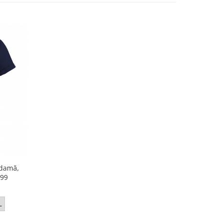
 damă,
C99
L