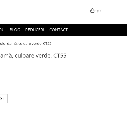
0,00
DOU
BLOG
REDUCERI
CONTACT
 colo, damă, culoare verde, CT55
 damă, culoare verde, CT55
2XL