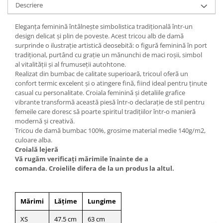
Descriere
Eleganța feminină întâlnește simbolistica tradițională într-un
design delicat și plin de poveste. Acest tricou alb de damă
surprinde o ilustrație artistică deosebită: o figură feminină în port
tradițional, purtând cu grație un mănunchi de maci roșii, simbol
al vitalității și al frumuseții autohtone.
Realizat din bumbac de calitate superioară, tricoul oferă un
confort termic excelent și o atingere fină, fiind ideal pentru ținute
casual cu personalitate. Croiala feminină și detaliile grafice
vibrante transformă această piesă într-o declarație de stil pentru
femeile care doresc să poarte spiritul tradițiilor într-o manieră
modernă și creativă.
Tricou de damă bumbac 100%, grosime material medie 140g/m2,
culoare alba.
Croială lejeră
Vă rugăm verificaţi mărimile înainte de a
comanda. Croielile difera de la un produs la altul.
Mărimi
Lățime
Lungime
XS
47.5 cm
63 cm