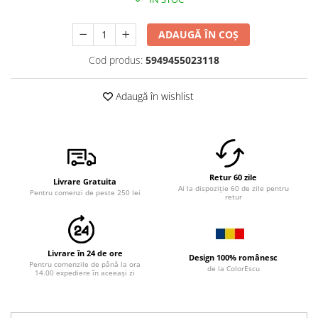
ADAUGĂ ÎN COȘ
Cod produs:
5949455023118
Adaugă în wishlist
Retur 60 zile
Livrare Gratuita
Ai la dispoziție 60 de zile pentru
Pentru comenzi de peste 250 lei
retur
Livrare în 24 de ore
Design 100% românesc
Pentru comenzile de până la ora
de la ColorEscu
14.00 expediere în aceeași zi