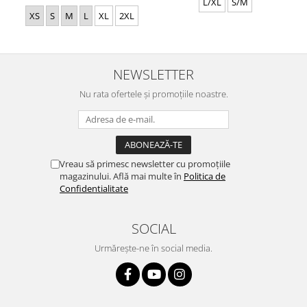
L/XL
S/M
XS
S
M
L
XL
2XL
NEWSLETTER
Nu rata ofertele și promoțiile noastre.
Vreau să primesc newsletter cu promoțiile
magazinului. Află mai multe în
Politica de
Confidentialitate
SOCIAL
Urmărește-ne în social media.