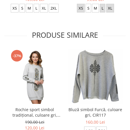
XS
S
M
L
XL
2XL
XS
S
M
L
XL
PRODUSE SIMILARE
-37%
Rochie sport simbol
Bluză simbol Furcă, culoare
tradițional, culoare gri,
gri, CIR117
CIR137
190,00 Lei
160,00 Lei
120,00 Lei