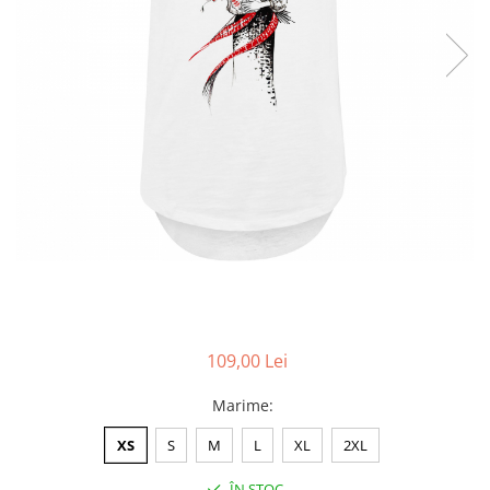
Accesorii
Colecții
România
Haine dacice
Simboluri tradiționale
reinterpretate
Tricouri cu mesaje de bine
Tricouri de poveste
Carduri Cadou
Colecții speciale
Tricouri Andra
Colecția Cucuteni Neamț
109,00 Lei
Marime
:
XS
S
M
L
XL
2XL
ÎN STOC