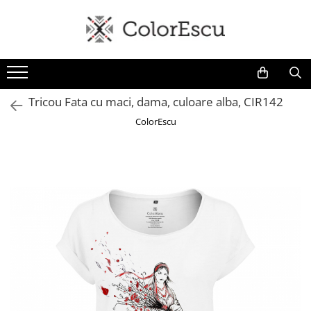
Toate produsele
Tricouri
Tricouri bărbați
Tricou Fata cu maci, dama, culoare alba, CIR142
Tricouri damă
ColorEscu
Tricouri copii
Tricouri polo
Tricouri sport tehnice
Bluze si hanorace
Bluze si hanorace bărbați
Bluze si hanorace damă
Bluze de trening | Bluze tehnice
sport
Pantaloni
Șepci și căciuli