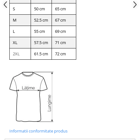
S
50 cm
65 cm
M
52.5 cm
67 cm
L
55 cm
69 cm
XL
57.5 cm
71 cm
2XL
61.5 cm
72 cm
Informatii conformitate produs