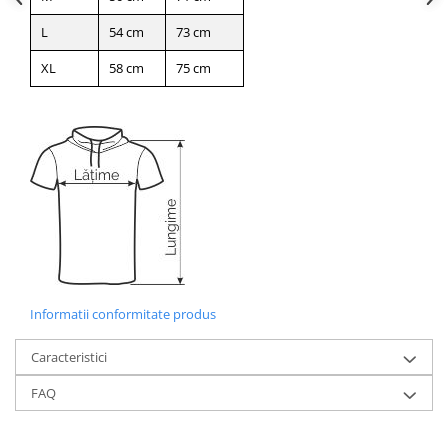
L
54 cm
73 cm
XL
58 cm
75 cm
Informatii conformitate produs
Caracteristici
FAQ