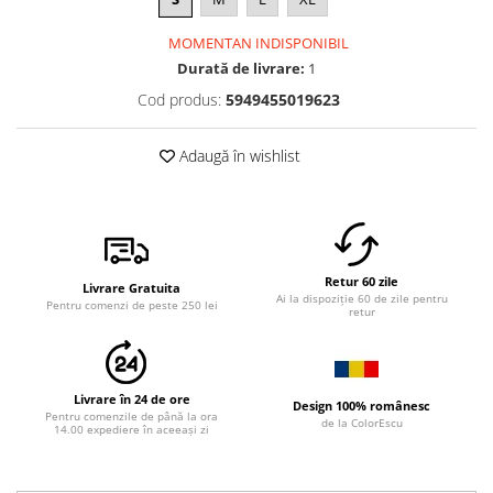
MOMENTAN INDISPONIBIL
Durată de livrare:
1
Cod produs:
5949455019623
Adaugă în wishlist
Retur 60 zile
Livrare Gratuita
Ai la dispoziție 60 de zile pentru
Pentru comenzi de peste 250 lei
retur
Livrare în 24 de ore
Design 100% românesc
Pentru comenzile de până la ora
de la ColorEscu
14.00 expediere în aceeași zi