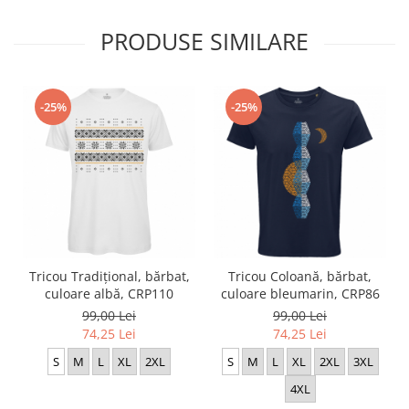
PRODUSE SIMILARE
-25%
-25%
Tricou Tradițional, bărbat,
Tricou Coloană, bărbat,
culoare albă, CRP110
culoare bleumarin, CRP86
99,00 Lei
99,00 Lei
74,25 Lei
74,25 Lei
S
M
L
XL
2XL
S
M
L
XL
2XL
3XL
4XL