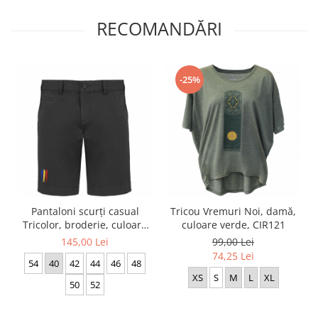
RECOMANDĂRI
-25%
Pantaloni scurți casual
Tricou Vremuri Noi, damă,
Tricolor, broderie, culoare
culoare verde, CIR121
neagră, CA91
145,00 Lei
99,00 Lei
74,25 Lei
54
40
42
44
46
48
XS
S
M
L
XL
50
52