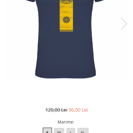
Accesorii
Colecții
România
Haine dacice
Simboluri tradiționale
reinterpretate
Tricouri cu mesaje de bine
Tricouri de poveste
Carduri Cadou
Colecții speciale
Tricouri Andra
Colecția Cucuteni Neamț
120,00 Lei
96,00 Lei
Marime
:
S
M
L
XL