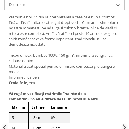
Descriere
Vremurile noi vin din reinterpretarea a ceea ce e bun și frumos,
fără a-l lăsa în uitare, catalogat drept vechi. Cum ar fi...simbolurile
noastre românești. Se adaugă și culori vibrante, pline de viață și
rețeta este completă. Am învățat în cei peste 10 ani de design cu
spirit românesc ceva foarte important: tradiționalul nu se
demodează niciodată.
Tricou unisex, bumbac 100%, 150 g/m², imprimare serigrafică,
culoare denim
Material tratat special pentru o finisare compactă şi o atingere
moale.
Imprimeu: galben
Croială: lejera
Vă rugăm verificaţi mărimile înainte de a
comanda! Croielile difera de la un produs la altul.
Mărimi
Lățime
Lungime
S
48 cm
69 cm
M
50 cm
71 cm