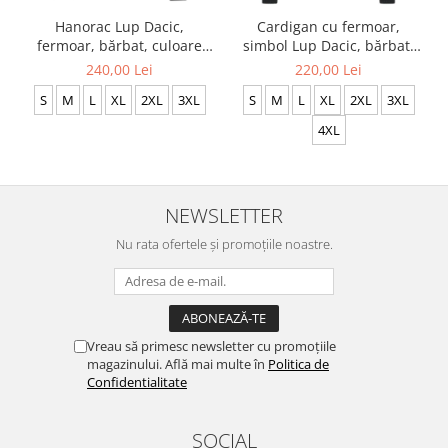
Hanorac Lup Dacic,
Cardigan cu fermoar,
fermoar, bărbat, culoare
simbol Lup Dacic, bărbat,
neagră CH24
culoare neagră CDAC117
240,00 Lei
220,00 Lei
S
M
L
XL
2XL
3XL
S
M
L
XL
2XL
3XL
4XL
NEWSLETTER
Nu rata ofertele și promoțiile noastre.
Vreau să primesc newsletter cu promoțiile
magazinului. Află mai multe în
Politica de
Confidentialitate
SOCIAL