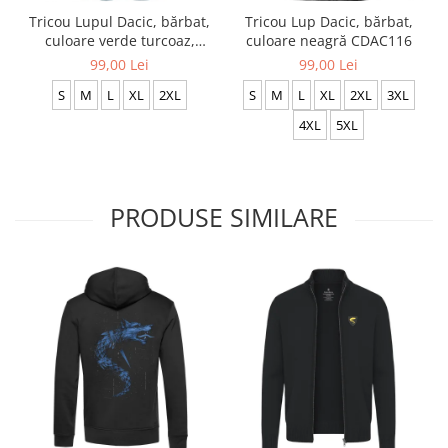
Tricou Lup Dacic, bărbat,
Tricou Lupul Dacic, bărbat,
culoare neagră CDAC116
culoare verde turcoaz,
CDAC114
99,00 Lei
99,00 Lei
S
M
L
XL
2XL
3XL
S
M
L
XL
2XL
4XL
5XL
PRODUSE SIMILARE