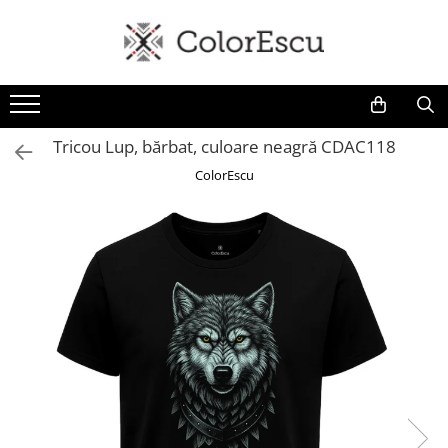
Toate produsele
Tricouri
Tricouri bărbați
Tricou Lup, bărbat, culoare neagră CDAC118
Tricouri damă
ColorEscu
Tricouri copii
Tricouri polo
Tricouri sport tehnice
Bluze si hanorace
Bluze si hanorace bărbați
Bluze si hanorace damă
Bluze de trening | Bluze tehnice
sport
Pantaloni
Șepci și căciuli