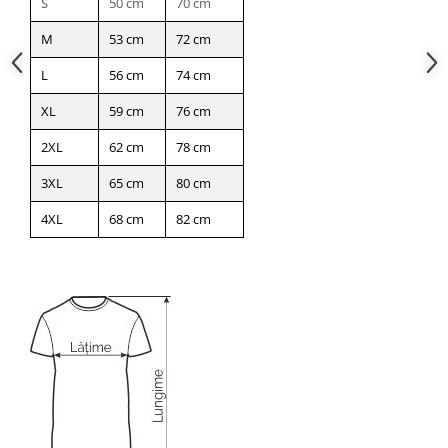
S
50 cm
70 cm
M
53 cm
72 cm
L
56 cm
74 cm
XL
59 cm
76 cm
2XL
62 cm
78 cm
3XL
65 cm
80 cm
4XL
68 cm
82 cm