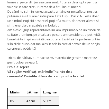
lumea și pe cei din jur așa cum sunt. Puterea de a lupta pentru
valorile în care crezi. Puterea de a fi tu însuți uneori.
De când ne știm în lumea aceasta a hainelor pe sufletul nostru,
puterea a avut și are o întrupare. Este Lupul Dacic. Nu este doar
un simbol. Poți citi despre el, poți afla multe, dar esențial este să
simți energia din spatele simbolului.
Am ales cu grijă reprezentarea lui, am imprimat-o pe un tricou de
calitate premium, pe o culoare pe care am considerat-o potrivită.
Lasă-l să te inspire și să îți dea putere. Lasă-l să fie partenerul tău
și în zilele bune, dar mai ales în cele în care ai nevoie de un sprijin
cu energia potrivită!
Tricou de bărbat, bumbac 100%, material de grosime mare 185
g/m², culoare neagră.
Croială: lejeră
Vă rugăm verificaţi mărimile înainte de a
comanda! Croielile difera de la un produs la altul.
Mărimi
Lățime
Lungime
XS
47 cm
68 cm