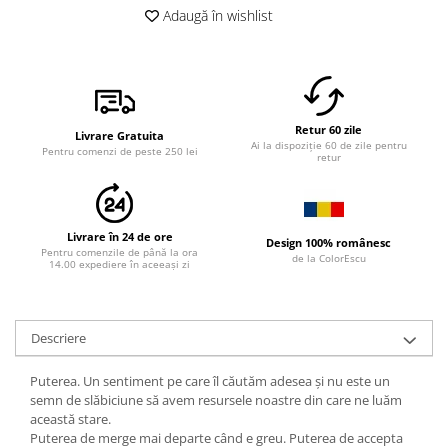
Adaugă în wishlist
Retur 60 zile
Livrare Gratuita
Ai la dispoziție 60 de zile pentru
Pentru comenzi de peste 250 lei
retur
Livrare în 24 de ore
Design 100% românesc
Pentru comenzile de până la ora
de la ColorEscu
14.00 expediere în aceeași zi
Descriere
Puterea. Un sentiment pe care îl căutăm adesea și nu este un
semn de slăbiciune să avem resursele noastre din care ne luăm
această stare.
Puterea de merge mai departe când e greu. Puterea de accepta