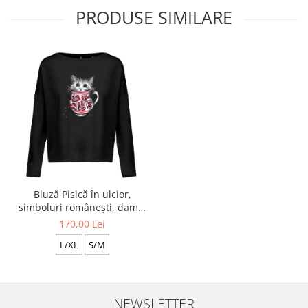
PRODUSE SIMILARE
Bluză Pisică în ulcior,
simboluri românești, damă,
culoare neagră CIR150
170,00 Lei
L/XL
S/M
NEWSLETTER