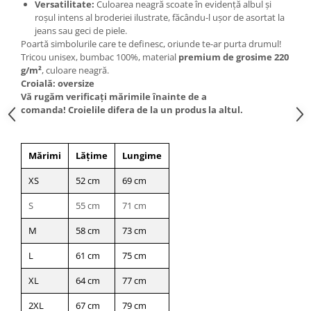
Versatilitate:
Culoarea neagră scoate în evidență albul și
roșul intens al broderiei ilustrate, făcându-l ușor de asortat la
jeans sau geci de piele.
Poartă simbolurile care te definesc, oriunde te-ar purta drumul!
Tricou unisex, bumbac 100%, material
premium de grosime 220
g/m²
, culoare neagră.
Croială: oversize
Vă rugăm verificaţi mărimile înainte de a
comanda! Croielile difera de la un produs la altul.
Mărimi
Lățime
Lungime
XS
52 cm
69 cm
S
55 cm
71 cm
M
58 cm
73 cm
L
61 cm
75 cm
XL
64 cm
77 cm
2XL
67 cm
79 cm