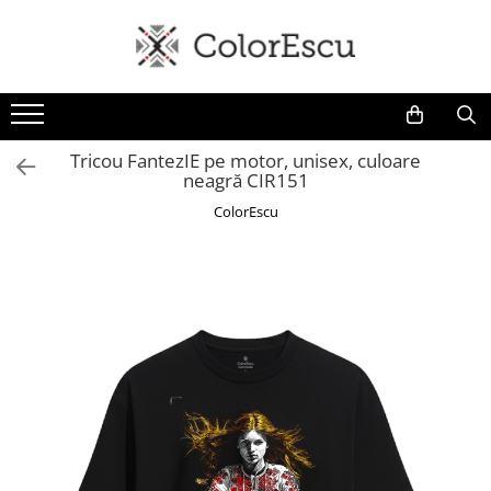
Toate produsele
Tricouri
Tricouri bărbați
Tricou FantezIE pe motor, unisex, culoare
neagră CIR151
Tricouri damă
Tricouri copii
ColorEscu
Tricouri polo
Tricouri sport tehnice
Bluze si hanorace
Bluze si hanorace bărbați
Bluze si hanorace damă
Bluze de trening | Bluze tehnice
sport
Pantaloni
Șepci și căciuli