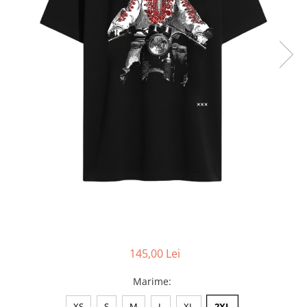
Accesorii
Colecții
România
Haine dacice
Simboluri tradiționale
reinterpretate
Tricouri cu mesaje de bine
Tricouri de poveste
Carduri Cadou
Colecții speciale
Tricouri Andra
Colecția Cucuteni Neamț
145,00 Lei
Marime
:
XS
S
M
L
XL
2XL