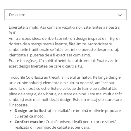
Descriere
Libertate. Simplu. Așa cum am văzut-o noi. Este fantezia noastră
în IE.
Am transpus ideea de libertate într-un design inspirat din IE și din
dorința de a merge mereu înainte, fără limite. Motocicleta și
simbolurile tradiționale se întâlnesc într-o poveste despre curaj,
identitate și puterea de a fi exact așa cum simți.
Poate te regăsești în spiritul neînfricat al drumului. Poate vezi în
acest design libertatea pe care o cauți și tu.
Tricourile ColorEscu au trecut la nivelul următor. Pe lângă design-
urile cu simboluri și elemente din cultura noastră, am început
lucrul la o nouă colecție. Este o colecție de haine pe sufletul tău:
pline de energie, de vibrație, de stare de bine. Este mai mult decât
simbol și este mai mult decât design. Este un mesaj și o stare care
îl însoțește.
Design unic:
Ilustrație detaliată ce îmbină motivele populare
cu estetica moto.
Confort maxim:
Croială unisex, ideală pentru orice siluetă,
realizată din bumbac de calitate superioară.