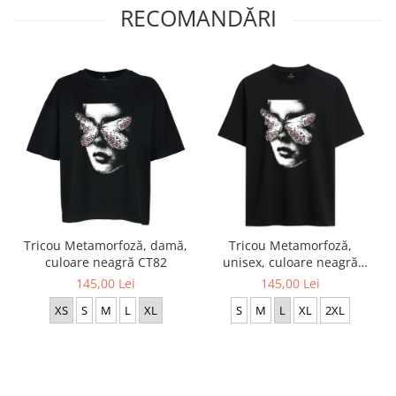
RECOMANDĂRI
Tricou Metamorfoză, damă,
Tricou Metamorfoză,
culoare neagră CT82
unisex, culoare neagră
CT83
145,00 Lei
145,00 Lei
XS
S
M
L
XL
S
M
L
XL
2XL