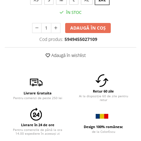
ÎN STOC
ADAUGĂ ÎN COȘ
Cod produs:
5949455027109
Adaugă în wishlist
Retur 60 zile
Livrare Gratuita
Ai la dispoziție 60 de zile pentru
Pentru comenzi de peste 250 lei
retur
Livrare în 24 de ore
Design 100% românesc
Pentru comenzile de până la ora
de la ColorEscu
14.00 expediere în aceeași zi