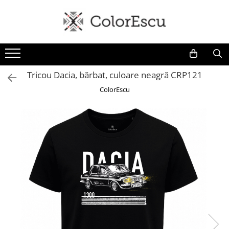
Toate produsele
Tricouri
Tricouri bărbați
Tricou Dacia, bărbat, culoare neagră CRP121
Tricouri damă
ColorEscu
Tricouri copii
Tricouri polo
Tricouri sport tehnice
Bluze si hanorace
Bluze si hanorace bărbați
Bluze si hanorace damă
Bluze de trening | Bluze tehnice
sport
Pantaloni
Șepci și căciuli