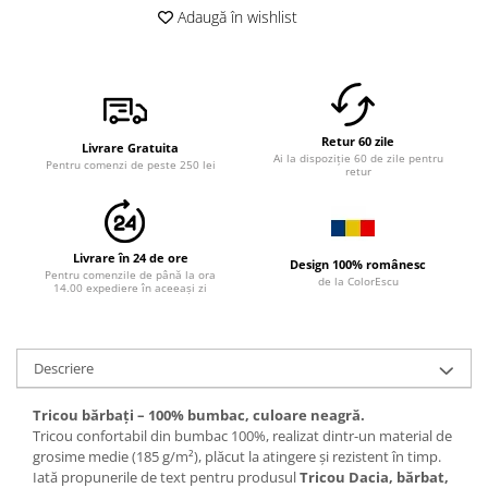
Adaugă în wishlist
Retur 60 zile
Livrare Gratuita
Ai la dispoziție 60 de zile pentru
Pentru comenzi de peste 250 lei
retur
Livrare în 24 de ore
Design 100% românesc
Pentru comenzile de până la ora
de la ColorEscu
14.00 expediere în aceeași zi
Descriere
Tricou bărbați – 100% bumbac, culoare neagră.
Tricou confortabil din bumbac 100%, realizat dintr-un material de
grosime medie (185 g/m²), plăcut la atingere și rezistent în timp.
Iată propunerile de text pentru produsul
Tricou Dacia, bărbat,