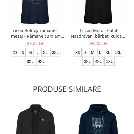
Tricou Buldog românesc,
Tricou Moto - Calul
mesaj - Rămâne cum am
Năzdravan, bărbat, culoare
stabilit, bărbat, culoare
neagră, CT58
99,00 Lei
99,00 Lei
bleumarin CT81
XS
S
M
L
XL
2XL
XS
S
M
L
XL
2XL
3XL
4XL
3XL
4XL
5XL
PRODUSE SIMILARE