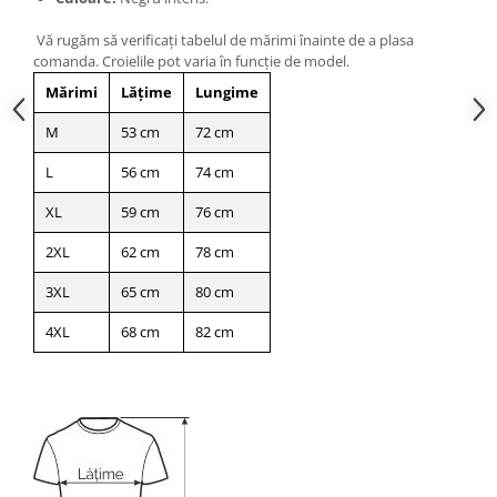
Vă rugăm să verificați tabelul de mărimi înainte de a plasa
comanda. Croielile pot varia în funcție de model.
Mărimi
Lățime
Lungime
M
53 cm
72 cm
L
56 cm
74 cm
XL
59 cm
76 cm
2XL
62 cm
78 cm
3XL
65 cm
80 cm
4XL
68 cm
82 cm