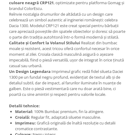
culoare neagră CRP121
, optimizate pentru platforma Gomag și
brandul ColorEscu.
Reînvie nostalgia drumurilor de altădată cu un design care
celebrează un simbol autentic al ingineriei românești: celebra
Dacia 1300. Modelul CRP121 este creat special pentru bărbații
care apreciază poveștile din spatele obiectelor și doresc să poarte
o parte din tradiția autohtonă într-o formă modernă și stilată.
Calitate și Confort la Volanul Stilului
Realizat din bumbac
moale și rezistent, acest tricou oferă confortul necesar în orice
moment al zilei. Croiala clasică masculină asigură o așezare
impecabilă, fiind o piesă versatilă, ușor de integrat în orice ținută
casual sau urbană.
Un Design Legendara
Imprimeul grafic redă fidel silueta Daciei
1300 pe un fundal negru profund, evidențiat de textul alb și de
detaliul subtil, dar de impact, al farurilor iluminate în nuanțe de
galben. Este o piesă vestimentară care nu doar arată bine, ci
poartă cu sine amintiri și respect pentru valorile locale.
Detalii tehnice:
Material:
100% Bumbac premium, fin la atingere.
Croială:
Regular fit, adaptată siluetei masculine.
Imprimeu:
Grafică originală de înaltă rezoluție cu detalii
cromatice contrastante.
Culoare:
Negru intens.