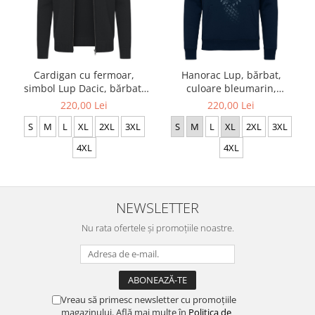
Cardigan cu fermoar,
Hanorac Lup, bărbat,
simbol Lup Dacic, bărbat,
culoare bleumarin,
culoare neagră CDAC117
CDAC120
220,00 Lei
220,00 Lei
S
M
L
XL
2XL
3XL
S
M
L
XL
2XL
3XL
4XL
4XL
NEWSLETTER
Nu rata ofertele și promoțiile noastre.
Vreau să primesc newsletter cu promoțiile
magazinului. Află mai multe în
Politica de