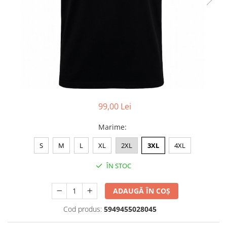
Accesorii
Colecții
România
Haine dacice
Simboluri tradiționale
reinterpretate
Tricouri cu mesaje de bine
Tricouri de poveste
99,00 Lei
Carduri Cadou
Marime
:
Colecții speciale
Tricouri Andra
S
M
L
XL
2XL
3XL
4XL
Colecția Cucuteni Neamț
ÎN STOC
ADAUGĂ ÎN COȘ
Cod produs:
5949455028045