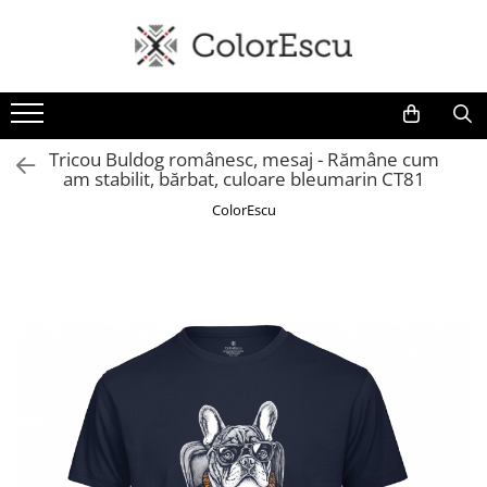
Toate produsele
Tricouri
Tricouri bărbați
Tricou Buldog românesc, mesaj - Rămâne cum
am stabilit, bărbat, culoare bleumarin CT81
Tricouri damă
Tricouri copii
ColorEscu
Tricouri polo
Tricouri sport tehnice
Bluze si hanorace
Bluze si hanorace bărbați
Bluze si hanorace damă
Bluze de trening | Bluze tehnice
sport
Pantaloni
Șepci și căciuli