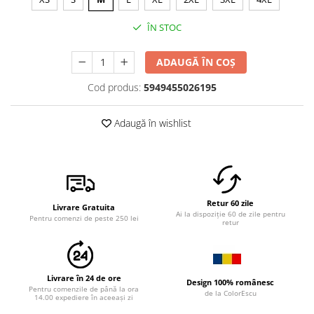
ÎN STOC
ADAUGĂ ÎN COȘ
Cod produs:
5949455026195
Adaugă în wishlist
Retur 60 zile
Livrare Gratuita
Ai la dispoziție 60 de zile pentru
Pentru comenzi de peste 250 lei
retur
Livrare în 24 de ore
Design 100% românesc
Pentru comenzile de până la ora
de la ColorEscu
14.00 expediere în aceeași zi