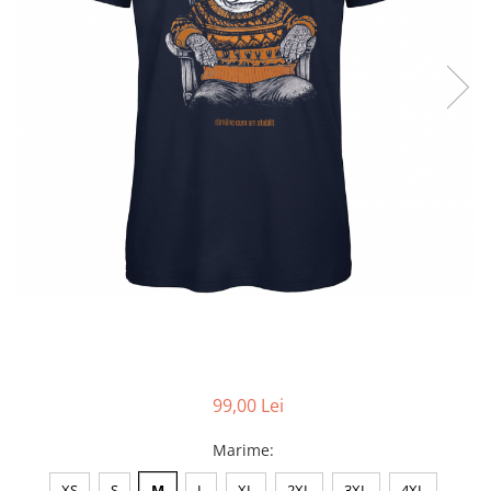
Accesorii
Colecții
România
Haine dacice
Simboluri tradiționale
reinterpretate
Tricouri cu mesaje de bine
Tricouri de poveste
Carduri Cadou
Colecții speciale
Tricouri Andra
Colecția Cucuteni Neamț
99,00 Lei
Marime
:
XS
S
M
L
XL
2XL
3XL
4XL