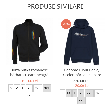
PRODUSE SIMILARE
-45%
Bluză Suflet românesc,
Hanorac Lupul Dacic,
bărbat, culoare neagră,
tricolor, bărbat, culoare
CH13
bleumarin, CH18
195,00 Lei
220,00 Lei
120,00 Lei
S
M
L
XL
2XL
3XL
S
M
L
XL
2XL
3XL
4XL
4XL