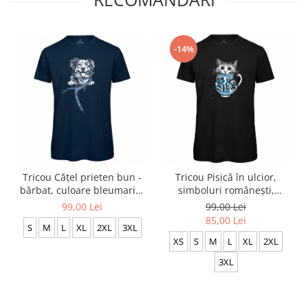
-14%
Tricou Cățel prieten bun -
Tricou Pisică în ulcior,
bărbat, culoare bleumarin,
simboluri românești,
CRP55
bărbat, culoare neagră,
99,00 Lei
99,00 Lei
CRP36
85,00 Lei
S
M
L
XL
2XL
3XL
XS
S
M
L
XL
2XL
3XL