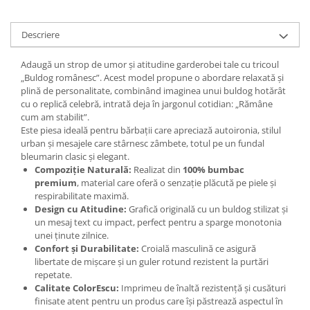
Descriere
Adaugă un strop de umor și atitudine garderobei tale cu tricoul
„Buldog românesc”. Acest model propune o abordare relaxată și
plină de personalitate, combinând imaginea unui buldog hotărât
cu o replică celebră, intrată deja în jargonul cotidian: „Rămâne
cum am stabilit”.
Este piesa ideală pentru bărbații care apreciază autoironia, stilul
urban și mesajele care stârnesc zâmbete, totul pe un fundal
bleumarin clasic și elegant.
Compoziție Naturală:
Realizat din
100% bumbac
premium
, material care oferă o senzație plăcută pe piele și
respirabilitate maximă.
Design cu Atitudine:
Grafică originală cu un buldog stilizat și
un mesaj text cu impact, perfect pentru a sparge monotonia
unei ținute zilnice.
Confort și Durabilitate:
Croială masculină ce asigură
libertate de mișcare și un guler rotund rezistent la purtări
repetate.
Calitate ColorEscu:
Imprimeu de înaltă rezistență și cusături
finisate atent pentru un produs care își păstrează aspectul în