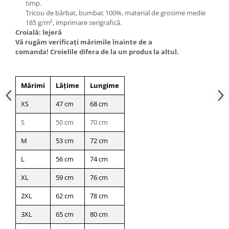
timp.
Tricou de bărbat, bumbac 100%, material de grosime medie
185 g/m², imprimare serigrafică.
Croială: lejeră
Vă rugăm verificaţi mărimile înainte de a
comanda! Croielile difera de la un produs la altul.
Mărimi
Lățime
Lungime
XS
47 cm
68 cm
S
50 cm
70 cm
M
53 cm
72 cm
L
56 cm
74 cm
XL
59 cm
76 cm
2XL
62 cm
78 cm
3XL
65 cm
80 cm