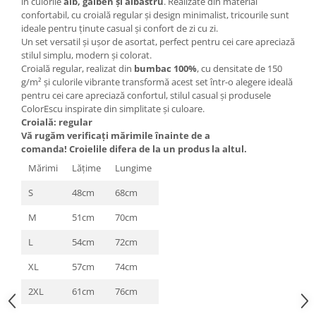
în culorile
alb, galben și albastru
. Realizate din material
confortabil, cu croială regular și design minimalist, tricourile sunt
ideale pentru ținute casual și confort de zi cu zi.
Un set versatil și ușor de asortat, perfect pentru cei care apreciază
stilul simplu, modern și colorat.
Croială regular, realizat din
bumbac 100%
, cu densitate de 150
g/m² și culorile vibrante transformă acest set într-o alegere ideală
pentru cei care apreciază confortul, stilul casual și produsele
ColorEscu inspirate din simplitate și culoare.
Croială: regular
Vă rugăm verificaţi mărimile înainte de a
comanda! Croielile difera de la un produs la altul.
Mărimi
Lăţime
Lungime
S
48cm
68cm
M
51cm
70cm
L
54cm
72cm
XL
57cm
74cm
2XL
61cm
76cm