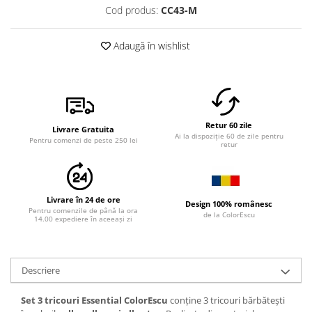
Cod produs:
CC43-M
Adaugă în wishlist
Retur 60 zile
Livrare Gratuita
Ai la dispoziție 60 de zile pentru
Pentru comenzi de peste 250 lei
retur
Livrare în 24 de ore
Design 100% românesc
Pentru comenzile de până la ora
de la ColorEscu
14.00 expediere în aceeași zi
Descriere
Set 3 tricouri Essential ColorEscu
conține 3 tricouri bărbătești