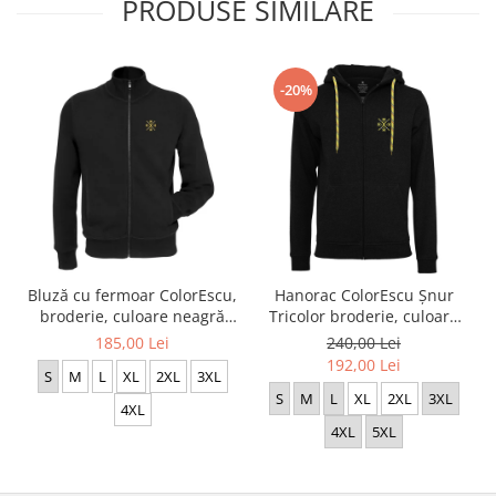
PRODUSE SIMILARE
-20%
Bluză cu fermoar ColorEscu,
Hanorac ColorEscu Șnur
broderie, culoare neagră
Tricolor broderie, culoare
CH23
neagra CH27
185,00 Lei
240,00 Lei
192,00 Lei
S
M
L
XL
2XL
3XL
S
M
L
XL
2XL
3XL
4XL
4XL
5XL