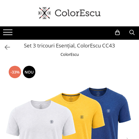
Toate produsele
Tricouri
Tricouri bărbați
Set 3 tricouri Esențial, ColorEscu CC43
Tricouri damă
ColorEscu
Tricouri copii
Tricouri polo
-33%
NOU
Tricouri sport tehnice
Bluze si hanorace
Bluze si hanorace bărbați
Bluze si hanorace damă
Bluze de trening | Bluze tehnice
sport
Pantaloni
Șepci și căciuli