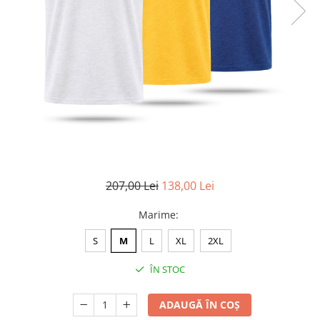
Accesorii
Colecții
România
Haine dacice
Simboluri tradiționale
reinterpretate
Tricouri cu mesaje de bine
Tricouri de poveste
Carduri Cadou
Colecții speciale
207,00 Lei
138,00 Lei
Tricouri Andra
Marime
:
Colecția Cucuteni Neamț
S
M
L
XL
2XL
ÎN STOC
ADAUGĂ ÎN COȘ