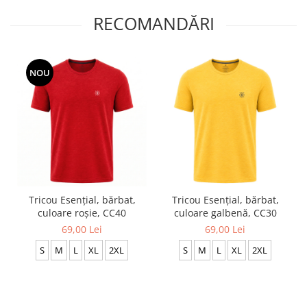
RECOMANDĂRI
NOU
Tricou Esențial, bărbat,
Tricou Esențial, bărbat,
culoare roșie, CC40
culoare galbenă, CC30
69,00 Lei
69,00 Lei
S
M
L
XL
2XL
S
M
L
XL
2XL