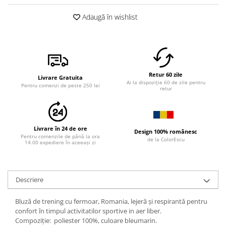
Adaugă în wishlist
Retur 60 zile
Livrare Gratuita
Ai la dispoziție 60 de zile pentru
Pentru comenzi de peste 250 lei
retur
Livrare în 24 de ore
Design 100% românesc
Pentru comenzile de până la ora
de la ColorEscu
14.00 expediere în aceeași zi
Descriere
Bluză de trening cu fermoar, Romania, lejeră și respirantă pentru
confort în timpul activitatilor sportive in aer liber.
Compoziție: poliester 100%, culoare bleumarin.