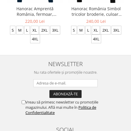
Hanorac Amprentă
Hanorac România Simbol
România, fermoar,
tricolor broderie, culoare
broderie, culoare
neagră, CRP116
220,00 Lei
240,00 Lei
bleumarin, CH20
S
M
L
XL
2XL
3XL
S
M
L
XL
2XL
3XL
4XL
4XL
NEWSLETTER
Nu rata ofertele și promoțiile noastre.
Vreau să primesc newsletter cu promoțiile
magazinului. Află mai multe în
Politica de
Confidentialitate
SOCIAL