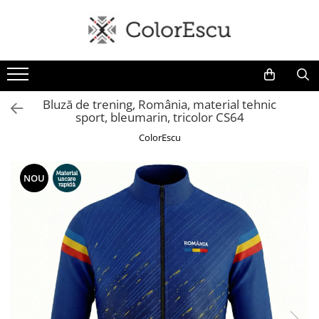
Toate produsele
Tricouri
Tricouri bărbați
Bluză de trening, România, material tehnic
sport, bleumarin, tricolor CS64
Tricouri damă
Tricouri copii
ColorEscu
Tricouri polo
Tricouri sport tehnice
NOU
Bluze si hanorace
Bluze si hanorace bărbați
Bluze si hanorace damă
Bluze de trening | Bluze tehnice
sport
Pantaloni
Șepci și căciuli