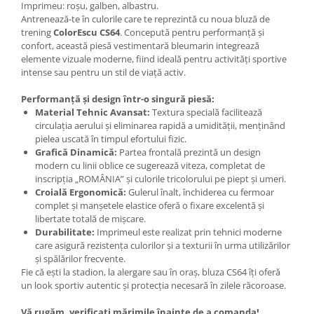
Imprimeu: roșu, galben, albastru.
Antrenează-te în culorile care te reprezintă cu noua bluză de
trening
ColorEscu CS64
. Concepută pentru performanță și
confort, această piesă vestimentară bleumarin integrează
elemente vizuale moderne, fiind ideală pentru activități sportive
intense sau pentru un stil de viață activ.
Performanță și design într-o singură piesă:
Material Tehnic Avansat:
Textura specială facilitează
circulația aerului și eliminarea rapidă a umidității, menținând
pielea uscată în timpul efortului fizic.
Grafică Dinamică:
Partea frontală prezintă un design
modern cu linii oblice ce sugerează viteza, completat de
inscripția „ROMÂNIA” și culorile tricolorului pe piept și umeri.
Croială Ergonomică:
Gulerul înalt, închiderea cu fermoar
complet și manșetele elastice oferă o fixare excelentă și
libertate totală de mișcare.
Durabilitate:
Imprimeul este realizat prin tehnici moderne
care asigură rezistența culorilor și a texturii în urma utilizărilor
și spălărilor frecvente.
Fie că ești la stadion, la alergare sau în oraș, bluza CS64 îți oferă
un look sportiv autentic și protecția necesară în zilele răcoroase.
Vă rugăm, verificaţi mărimile înainte de a comanda!