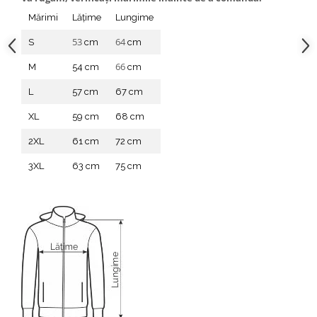
Mărimi
Lățime
Lungime
53
64
S
cm
cm
66
M
54 cm
cm
L
57 cm
67 cm
XL
59 cm
68 cm
2XL
61 cm
72 cm
3XL
63 cm
75 cm