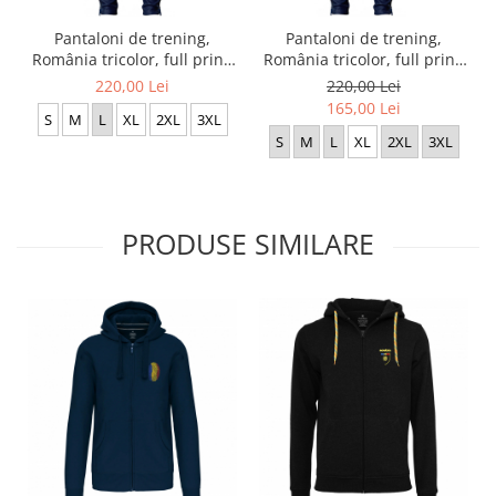
Pantaloni de trening,
Pantaloni de trening,
România tricolor, full print,
România tricolor, full print,
culoare bleumarin, CA121
culoare bleumarin, CA122
220,00 Lei
220,00 Lei
165,00 Lei
S
M
L
XL
2XL
3XL
S
M
L
XL
2XL
3XL
PRODUSE SIMILARE