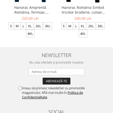
Hanorac Amprentă
Hanorac România Simbol
România, fermoar,
tricolor broderie, culoare
broderie, culoare
neagră, CRP116
220,00 Lei
240,00 Lei
bleumarin, CH20
S
M
L
XL
2XL
3XL
S
M
L
XL
2XL
3XL
4XL
4XL
NEWSLETTER
Nu rata ofertele și promoțiile noastre.
Vreau să primesc newsletter cu promoțiile
magazinului. Află mai multe în
Politica de
Confidentialitate
SOCIAL