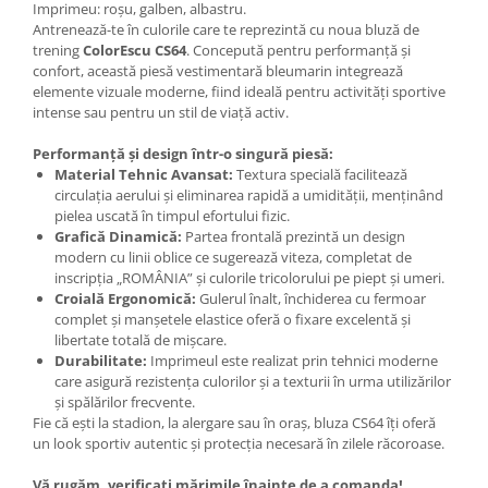
Imprimeu: roșu, galben, albastru.
Antrenează-te în culorile care te reprezintă cu noua bluză de
trening
ColorEscu CS64
. Concepută pentru performanță și
confort, această piesă vestimentară bleumarin integrează
elemente vizuale moderne, fiind ideală pentru activități sportive
intense sau pentru un stil de viață activ.
Performanță și design într-o singură piesă:
Material Tehnic Avansat:
Textura specială facilitează
circulația aerului și eliminarea rapidă a umidității, menținând
pielea uscată în timpul efortului fizic.
Grafică Dinamică:
Partea frontală prezintă un design
modern cu linii oblice ce sugerează viteza, completat de
inscripția „ROMÂNIA” și culorile tricolorului pe piept și umeri.
Croială Ergonomică:
Gulerul înalt, închiderea cu fermoar
complet și manșetele elastice oferă o fixare excelentă și
libertate totală de mișcare.
Durabilitate:
Imprimeul este realizat prin tehnici moderne
care asigură rezistența culorilor și a texturii în urma utilizărilor
și spălărilor frecvente.
Fie că ești la stadion, la alergare sau în oraș, bluza CS64 îți oferă
un look sportiv autentic și protecția necesară în zilele răcoroase.
Vă rugăm, verificaţi mărimile înainte de a comanda!