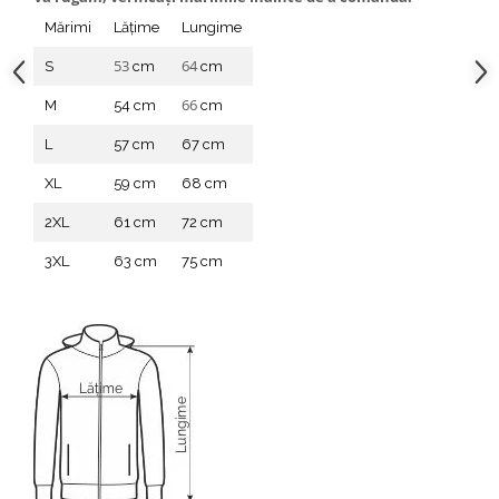
Mărimi
Lățime
Lungime
53
64
S
cm
cm
66
M
54 cm
cm
L
57 cm
67 cm
XL
59 cm
68 cm
2XL
61 cm
72 cm
3XL
63 cm
75 cm