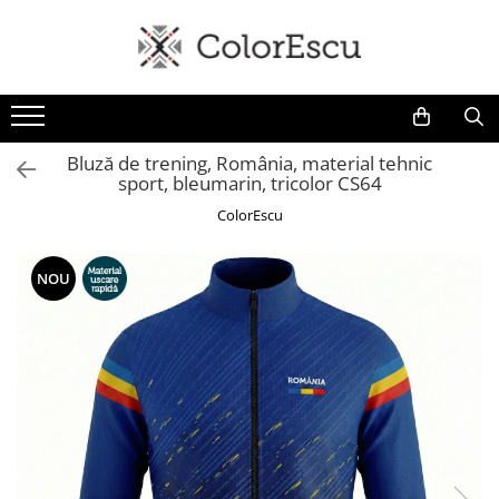
Toate produsele
Tricouri
Tricouri bărbați
Bluză de trening, România, material tehnic
sport, bleumarin, tricolor CS64
Tricouri damă
Tricouri copii
ColorEscu
Tricouri polo
Tricouri sport tehnice
NOU
Bluze si hanorace
Bluze si hanorace bărbați
Bluze si hanorace damă
Bluze de trening | Bluze tehnice
sport
Pantaloni
Șepci și căciuli