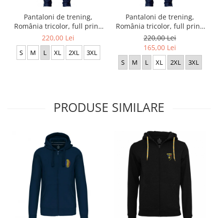
Pantaloni de trening,
Pantaloni de trening,
România tricolor, full print,
România tricolor, full print,
culoare bleumarin, CA121
culoare bleumarin, CA122
220,00 Lei
220,00 Lei
165,00 Lei
S
M
L
XL
2XL
3XL
S
M
L
XL
2XL
3XL
PRODUSE SIMILARE