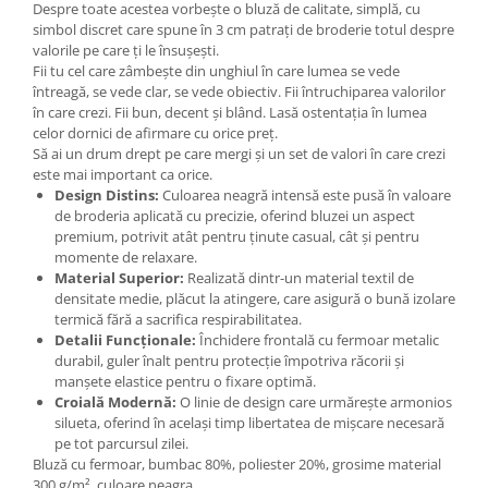
Despre toate acestea vorbește o bluză de calitate, simplă, cu
simbol discret care spune în 3 cm patrați de broderie totul despre
valorile pe care ți le însușești.
Fii tu cel care zâmbește din unghiul în care lumea se vede
întreagă, se vede clar, se vede obiectiv. Fii întruchiparea valorilor
în care crezi. Fii bun, decent și blând. Lasă ostentația în lumea
celor dornici de afirmare cu orice preț.
Să ai un drum drept pe care mergi și un set de valori în care crezi
este mai important ca orice.
Design Distins:
Culoarea neagră intensă este pusă în valoare
de broderia aplicată cu precizie, oferind bluzei un aspect
premium, potrivit atât pentru ținute casual, cât și pentru
momente de relaxare.
Material Superior:
Realizată dintr-un material textil de
densitate medie, plăcut la atingere, care asigură o bună izolare
termică fără a sacrifica respirabilitatea.
Detalii Funcționale:
Închidere frontală cu fermoar metalic
durabil, guler înalt pentru protecție împotriva răcorii și
manșete elastice pentru o fixare optimă.
Croială Modernă:
O linie de design care urmărește armonios
silueta, oferind în același timp libertatea de mișcare necesară
pe tot parcursul zilei.
Bluză cu fermoar, bumbac 80%, poliester 20%, grosime material
300 g/m², culoare neagra