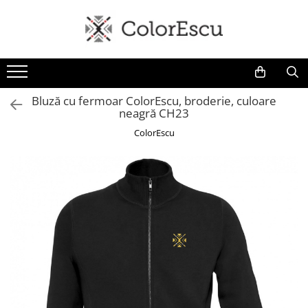
Toate produsele
Tricouri
Tricouri bărbați
Bluză cu fermoar ColorEscu, broderie, culoare
neagră CH23
Tricouri damă
Tricouri copii
ColorEscu
Tricouri polo
Tricouri sport tehnice
Bluze si hanorace
Bluze si hanorace bărbați
Bluze si hanorace damă
Bluze de trening | Bluze tehnice
sport
Pantaloni
Șepci și căciuli