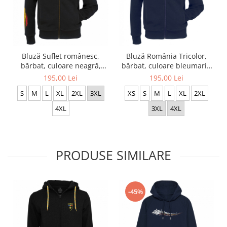
Bluză Suflet românesc,
Bluză România Tricolor,
bărbat, culoare neagră,
bărbat, culoare bleumarin
CH13
CH22
195,00 Lei
195,00 Lei
S
M
L
XL
2XL
3XL
XS
S
M
L
XL
2XL
4XL
3XL
4XL
PRODUSE SIMILARE
-45%