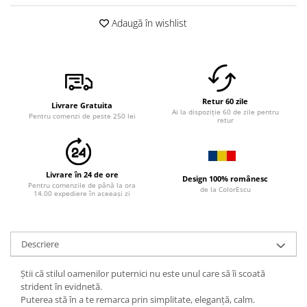
Adaugă în wishlist
Retur 60 zile
Livrare Gratuita
Ai la dispoziție 60 de zile pentru
Pentru comenzi de peste 250 lei
retur
Livrare în 24 de ore
Design 100% românesc
Pentru comenzile de până la ora
de la ColorEscu
14.00 expediere în aceeași zi
Descriere
Știi că stilul oamenilor puternici nu este unul care să îi scoată
strident în evidnetă.
Puterea stă în a te remarca prin simplitate, eleganță, calm.