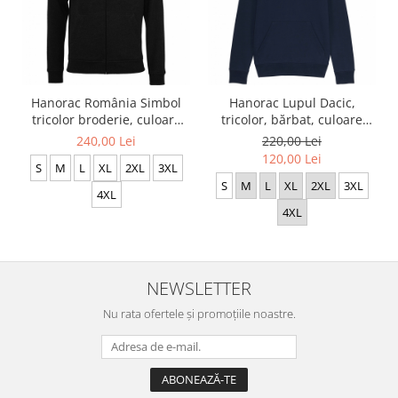
Hanorac România Simbol
Hanorac Lupul Dacic,
tricolor broderie, culoare
tricolor, bărbat, culoare
neagră, CRP116
bleumarin, CH18
240,00 Lei
220,00 Lei
120,00 Lei
S
M
L
XL
2XL
3XL
S
M
L
XL
2XL
3XL
4XL
4XL
NEWSLETTER
Nu rata ofertele și promoțiile noastre.