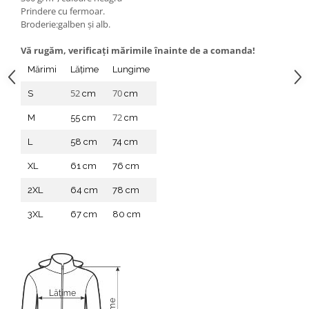
Prindere cu fermoar.
Broderie:galben și alb.
Vă rugăm, verificaţi mărimile înainte de a comanda!
Mărimi
Lățime
Lungime
52
70
S
cm
cm
72
M
55 cm
cm
L
58 cm
74 cm
XL
61 cm
76 cm
2XL
64 cm
78 cm
3XL
67 cm
80 cm