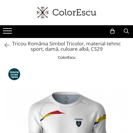
Toate produsele
Tricouri
Tricouri bărbați
Tricou România Simbol Tricolor, material tehnic
sport, damă, culoare albă, CS29
Tricouri damă
Tricouri copii
ColorEscu
Tricouri polo
Tricouri sport tehnice
Bluze si hanorace
Bluze si hanorace bărbați
Bluze si hanorace damă
Bluze de trening | Bluze tehnice
sport
Pantaloni
Șepci și căciuli