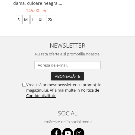
damă, culoare neagră,
material tehnic sport CS12
145,00 Lei
S
M
L
XL
2XL
NEWSLETTER
Nu rata ofertele și promoțiile noastre.
Vreau să primesc newsletter cu promoțiile
magazinului. Află mai multe în
Politica de
Confidentialitate
SOCIAL
Urmărește-ne în social media.