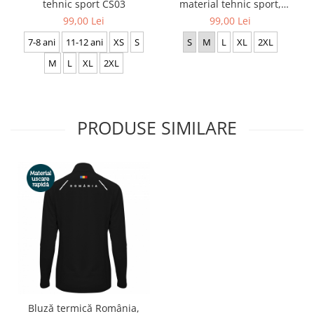
tehnic sport CS03
material tehnic sport,
damă, culoare albă, CS20
99,00 Lei
99,00 Lei
7-8 ani
11-12 ani
XS
S
S
M
L
XL
2XL
M
L
XL
2XL
PRODUSE SIMILARE
Bluză termică România,