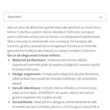
Descriere
Adu un plus de dinamism garderobei tale sportive cu noul tricou
tehnic ColorEscu pentru damă. Modelul CS29 este conceput
pentru femeile active care își doresc un echipament performant,
fără a renunța la simbolurile care contează. Pe fundalul alb
luminos, grafica asimetrică ce integrează tricolorul și motivele
geometrice tradiționale creează un aspect modern și feminin.
De ce să alegi acest tricou tehnic:
Material performant
: Țesătura tehnică de calitate
superioară permite pielii să respire și asigură o uscare rapidă
în timpul efortului.
Design ergonomic
: Croiala este adaptată siluetei feminine,
oferind libertate totală de mișcare indiferent de activitatea
aleasă.
Detalii identitare
: Include stema stilizată cu tricolorul pe
piept și inscripția „ROMÂNIA” pe spate, alături de texturi
grafice inspirate din tradiția locală.
Versatilitate
: Ideal pentru alergare, antrenamente la sală,
drumeții sau pur și simplu pentru o ținută sport-casual de zi