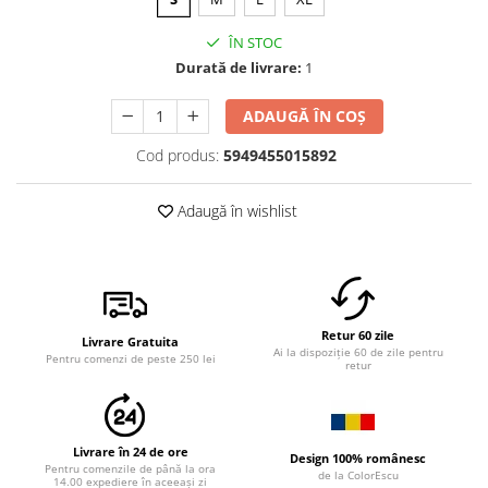
ÎN STOC
Durată de livrare:
1
ADAUGĂ ÎN COȘ
Cod produs:
5949455015892
Adaugă în wishlist
Retur 60 zile
Livrare Gratuita
Ai la dispoziție 60 de zile pentru
Pentru comenzi de peste 250 lei
retur
Livrare în 24 de ore
Design 100% românesc
Pentru comenzile de până la ora
de la ColorEscu
14.00 expediere în aceeași zi