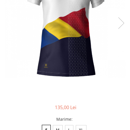
Accesorii
Colecții
România
Haine dacice
Simboluri tradiționale
reinterpretate
Tricouri cu mesaje de bine
Tricouri de poveste
Carduri Cadou
Colecții speciale
Tricouri Andra
Colecția Cucuteni Neamț
135,00 Lei
Marime
:
S
M
L
XL