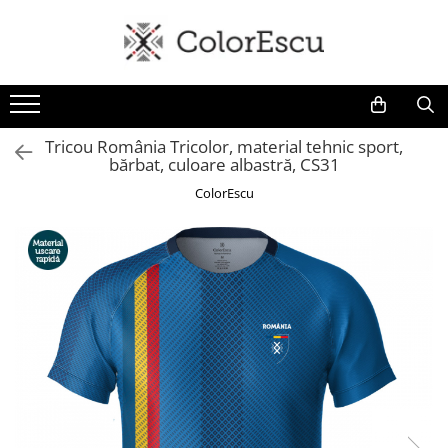
Toate produsele
Tricouri
Tricouri bărbați
Tricou România Tricolor, material tehnic sport,
bărbat, culoare albastră, CS31
Tricouri damă
Tricouri copii
ColorEscu
Tricouri polo
Tricouri sport tehnice
Bluze si hanorace
Bluze si hanorace bărbați
Bluze si hanorace damă
Bluze de trening | Bluze tehnice
sport
Pantaloni
Șepci și căciuli