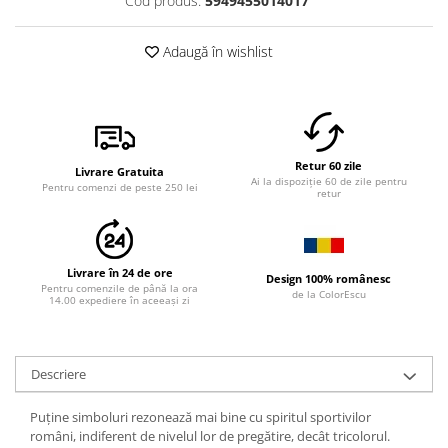
Cod produs:
5949455014017
Adaugă în wishlist
Retur 60 zile
Livrare Gratuita
Ai la dispoziție 60 de zile pentru
Pentru comenzi de peste 250 lei
retur
Livrare în 24 de ore
Design 100% românesc
Pentru comenzile de până la ora
de la ColorEscu
14.00 expediere în aceeași zi
Descriere
Puține simboluri rezonează mai bine cu spiritul sportivilor
români, indiferent de nivelul lor de pregătire, decât tricolorul.