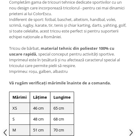
Completăm gama de tricouri tehnice dedicate sportivilor cu un
nou design care incorporează tricolorul - pentru cei mai dinamici
prieteni ai lui ColorEscu.
Indiferent de sport: fotbal, baschet, altetism, handbal, volei,
scrimă, rugby, karate, tir, tenis și chiar karting, darts, yahting, golf,
si toate celelalte, acest tricou este perfect si pentru suporterii
echipei naționale a României.
Tricou de bărbat,
material tehnic din poliester 100% cu
uscare rapidă,
special conceput pentru activități sportive.
Imprimeul este în țesătură și nu afectează caracterul special al
tricoului care permite pielii să respire.
Imprimeu: roșu, galben, albastru
Vă rugăm verificaţi mărimile înainte de a comanda.
Mărimi
Lățime
Lungime
XS
46 cm
65 cm
S
48 cm
68 cm
M
51 cm
70 cm