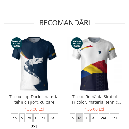
RECOMANDĂRI
Tricou Lup Dacic, material
Tricou România Simbol
tehnic sport, culoare
Tricolor, material tehnic
bleumarin, CS16
sport, bărbat, culoare albă,
135,00 Lei
135,00 Lei
CS27
XS
S
M
L
XL
2XL
S
M
L
XL
2XL
3XL
3XL