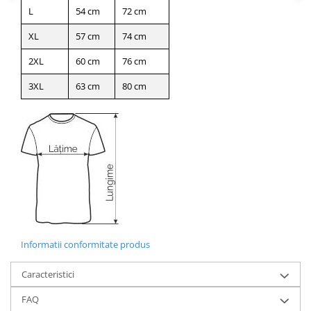
L
54 cm
72 cm
XL
57 cm
74 cm
2XL
60 cm
76 cm
3XL
63 cm
80 cm
Informatii conformitate produs
Caracteristici
FAQ