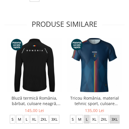
PRODUSE SIMILARE
Bluză termică România,
Tricou România, material
bărbat, culoare neagră,
tehnic sport, culoare
material tehnic sport CS11
bleumarin, CS10
145,00 Lei
135,00 Lei
S
M
L
XL
2XL
3XL
S
M
L
XL
2XL
3XL