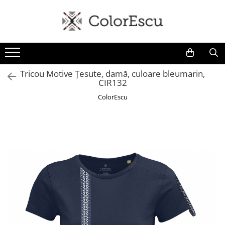
Toate produsele
Tricouri
Tricouri bărbați
Tricou Motive Țesute, damă, culoare bleumarin,
CIR132
Tricouri damă
Tricouri copii
ColorEscu
Tricouri polo
Tricouri sport tehnice
Bluze si hanorace
Bluze si hanorace bărbați
Bluze si hanorace damă
Bluze de trening | Bluze tehnice
sport
Pantaloni
Șepci și căciuli