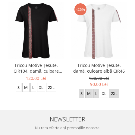
-25%
Tricou Motive Țesute,
Tricou Motive Țesute,
damă, culoare albă CIR46
CIR104, damă, culoare
neagră
120,00 Lei
120,00 Lei
90,00 Lei
S
M
L
XL
2XL
S
M
L
XL
2XL
NEWSLETTER
Nu rata ofertele și promoțiile noastre.