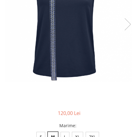
Accesorii
Colecții
România
Haine dacice
Simboluri tradiționale
reinterpretate
Tricouri cu mesaje de bine
Tricouri de poveste
Carduri Cadou
Colecții speciale
Tricouri Andra
Colecția Cucuteni Neamț
120,00 Lei
Marime
:
S
M
L
XL
2XL