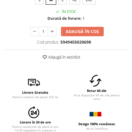
ÎN STOC
Durată de livrare:
1
ADAUGĂ ÎN COȘ
Cod produs:
5949455020698
Adaugă în wishlist
Retur 60 zile
Livrare Gratuita
Ai la dispoziție 60 de zile pentru
Pentru comenzi de peste 250 lei
retur
Livrare în 24 de ore
Design 100% românesc
Pentru comenzile de până la ora
de la ColorEscu
14.00 expediere în aceeași zi