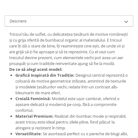
Descriere
Tricoul tău de suflet, cu delicatețea țesăturii de motive românești
și cu grija oferită de bumbacul organic al materialului. E tricoul
care îți dă o stare de bine, îți reamintește cine ești, de unde vii și
are grijă să-ți fie aproape și să te reprezinte. Cu el vezi cum
trecutul devine prezent, cum elementele vechi pot avea un aer
proaspăt și cum tradițiile reinventate ajung să fie la modă.
De ce să alegi acest model:
Grafică Inspirată din Tradiție:
Designul central reprezintă o
coloană de motive geometrice stilizate, amintind de texturile
și modelele țesăturilor vechi, redate într-un contrast alb-
bleumarin de mare efect.
Croială Feminină:
Modelul este ușor cambrat, oferind o
așezare delicată și modernă pe corp, fără a compromite
confortul.
Material Premium:
Realizat din bumbac moale și respirabil,
acest tricou este ideal pentru zilele pline, fiind plăcut la
atingere și rezistent în timp.
Versatilitate:
Se asortează perfect cu o pereche de blugi albi,