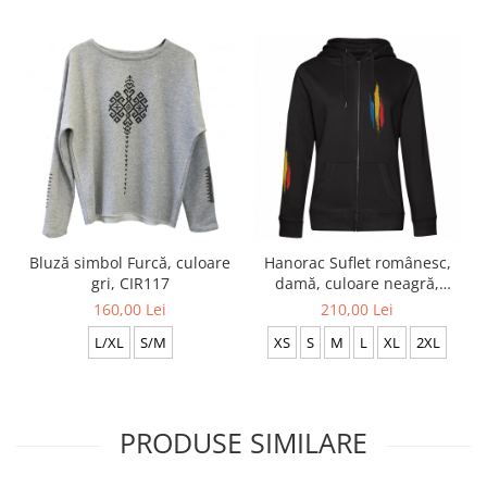
Bluză simbol Furcă, culoare
Hanorac Suflet românesc,
gri, CIR117
damă, culoare neagră,
CIR94
160,00 Lei
210,00 Lei
L/XL
S/M
XS
S
M
L
XL
2XL
PRODUSE SIMILARE