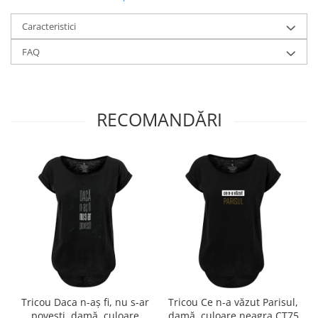
Caracteristici
FAQ
RECOMANDĂRI
Tricou Daca n-aș fi, nu s-ar
Tricou Ce n-a văzut Parisul,
povesti, damă, culoare
damă, culoare neagra CT75