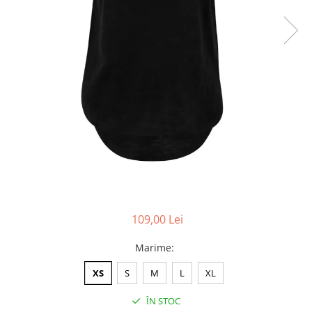
Accesorii
Colecții
România
Haine dacice
Simboluri tradiționale
reinterpretate
Tricouri cu mesaje de bine
Tricouri de poveste
Carduri Cadou
Colecții speciale
Tricouri Andra
Colecția Cucuteni Neamț
109,00 Lei
Marime
:
XS
S
M
L
XL
ÎN STOC