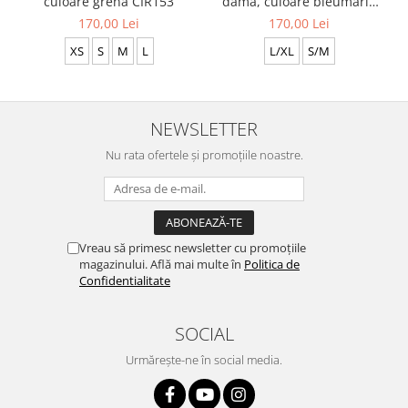
culoare grena CIR153
damă, culoare bleumarin
CIR155
170,00 Lei
170,00 Lei
XS
S
M
L
L/XL
S/M
NEWSLETTER
Nu rata ofertele și promoțiile noastre.
Vreau să primesc newsletter cu promoțiile
magazinului. Află mai multe în
Politica de
Confidentialitate
SOCIAL
Urmărește-ne în social media.