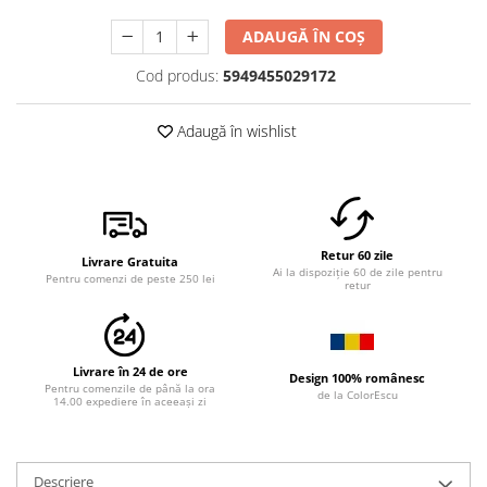
ADAUGĂ ÎN COȘ
Cod produs:
5949455029172
Adaugă în wishlist
Retur 60 zile
Livrare Gratuita
Ai la dispoziție 60 de zile pentru
Pentru comenzi de peste 250 lei
retur
Livrare în 24 de ore
Design 100% românesc
Pentru comenzile de până la ora
de la ColorEscu
14.00 expediere în aceeași zi
Descriere