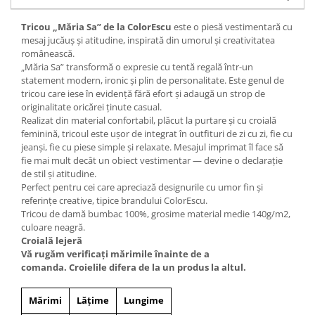
Tricou „Măria Sa” de la ColorEscu
este o piesă vestimentară cu
mesaj jucăuș și atitudine, inspirată din umorul și creativitatea
românească.
„Măria Sa” transformă o expresie cu tentă regală într-un
statement modern, ironic și plin de personalitate. Este genul de
tricou care iese în evidență fără efort și adaugă un strop de
originalitate oricărei ținute casual.
Realizat din material confortabil, plăcut la purtare și cu croială
feminină, tricoul este ușor de integrat în outfituri de zi cu zi, fie cu
jeanși, fie cu piese simple și relaxate. Mesajul imprimat îl face să
fie mai mult decât un obiect vestimentar — devine o declarație
de stil și atitudine.
Perfect pentru cei care apreciază designurile cu umor fin și
referințe creative, tipice brandului ColorEscu.
Tricou de damă bumbac 100%, grosime material medie 140g/m2,
culoare neagră.
Croială lejeră
Vă rugăm verificaţi mărimile înainte de a
comanda. Croielile difera de la un produs la altul.
Mărimi
Lățime
Lungime