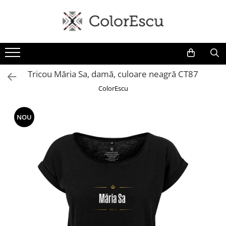
Toate produsele
Tricouri
Tricouri bărbați
Tricou Măria Sa, damă, culoare neagră CT87
Tricouri damă
ColorEscu
Tricouri copii
Tricouri polo
NOU
Tricouri sport tehnice
Bluze si hanorace
Bluze si hanorace bărbați
Bluze si hanorace damă
Bluze de trening | Bluze tehnice
sport
Pantaloni
Șepci și căciuli