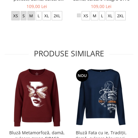
neagră, CT63
109,00 Lei
109,00 Lei
XS
S
M
L
XL
2XL
XS
M
L
XL
2XL
PRODUSE SIMILARE
NOU
Bluză Metamorfoză, damă,
Bluză Fata cu ie, Tradiții,