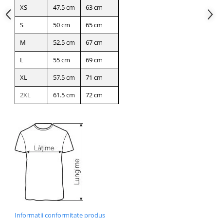
XS
47.5 cm
63 cm
S
50 cm
65 cm
M
52.5 cm
67 cm
L
55 cm
69 cm
XL
57.5 cm
71 cm
2XL
61.5 cm
72 cm
Informatii conformitate produs