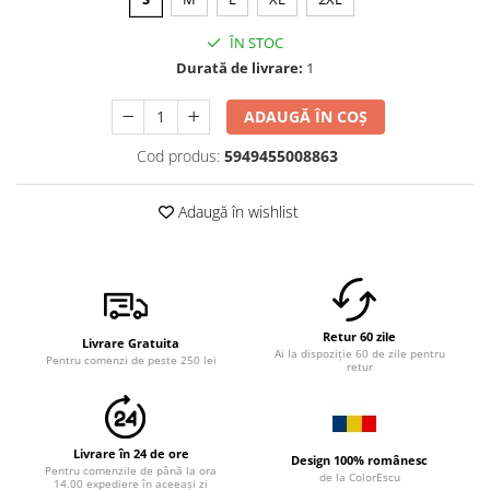
ÎN STOC
Durată de livrare:
1
ADAUGĂ ÎN COȘ
Cod produs:
5949455008863
Adaugă în wishlist
Retur 60 zile
Livrare Gratuita
Ai la dispoziție 60 de zile pentru
Pentru comenzi de peste 250 lei
retur
Livrare în 24 de ore
Design 100% românesc
Pentru comenzile de până la ora
de la ColorEscu
14.00 expediere în aceeași zi