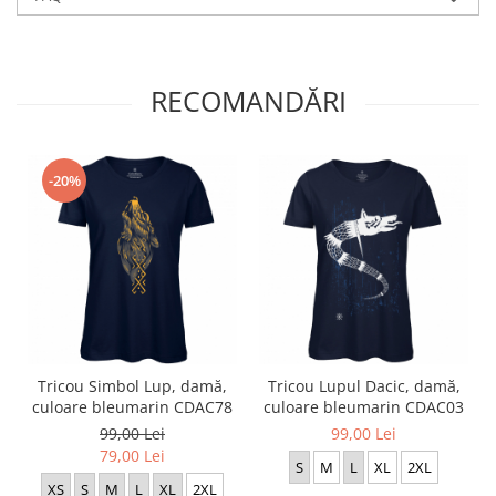
RECOMANDĂRI
-20%
Tricou Simbol Lup, damă,
Tricou Lupul Dacic, damă,
culoare bleumarin CDAC78
culoare bleumarin CDAC03
99,00 Lei
99,00 Lei
79,00 Lei
S
M
L
XL
2XL
XS
S
M
L
XL
2XL