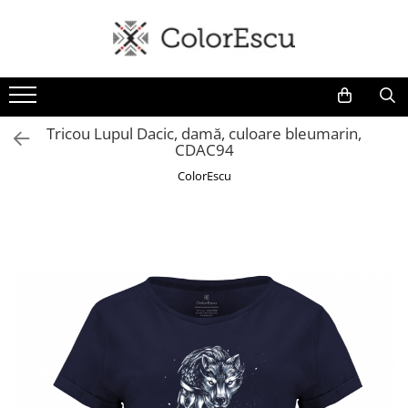
Toate produsele
Tricouri
Tricouri bărbați
Tricou Lupul Dacic, damă, culoare bleumarin,
CDAC94
Tricouri damă
Tricouri copii
ColorEscu
Tricouri polo
Tricouri sport tehnice
Bluze si hanorace
Bluze si hanorace bărbați
Bluze si hanorace damă
Bluze de trening | Bluze tehnice
sport
Pantaloni
Șepci și căciuli