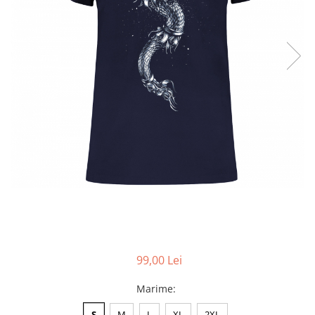
Accesorii
Colecții
România
Haine dacice
Simboluri tradiționale
reinterpretate
Tricouri cu mesaje de bine
Tricouri de poveste
Carduri Cadou
Colecții speciale
Tricouri Andra
Colecția Cucuteni Neamț
99,00 Lei
Marime
:
S
M
L
XL
2XL