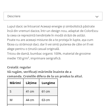
Descriere
Lupul dacic se întoarce! Aceeași energie și simbolistică păstrate
încă din vremuri dacice, într-un design nou, adaptat de ColorEscu
la ceea ce reprezintă tendințele în modă străzii de astăzi.
Poate nu are aceeași misiune de a te proteja în lupte, așa cum
făcea cu strămoșii daci, dar îi vei simți puterea de câte ori îl vei
alege pentru o ținută casual originală.
Tricou de damă, bumbac organic 100%, material de grosime
medie 150 g/m², imprimare serigrafică.
Croială: regular
Vă rugăm, verificaţi mărimile înainte de a
comanda. Croielile difera de la un produs la altul.
Mărimi
Lățime
Lungime
S
41 cm
61 cm
M
44 cm
63 cm