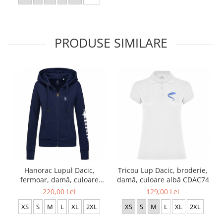
PRODUSE SIMILARE
Hanorac Lupul Dacic,
Tricou Lup Dacic, broderie,
fermoar, damă, culoare
damă, culoare albă CDAC74
bleumarin CDAC66
220,00 Lei
129,00 Lei
XS
S
M
L
XL
2XL
XS
S
M
L
XL
2XL