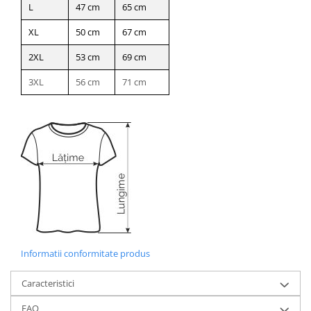
L
47 cm
65 cm
XL
50 cm
67 cm
2XL
53 cm
69 cm
3XL
56 cm
71 cm
Informatii conformitate produs
Caracteristici
FAQ