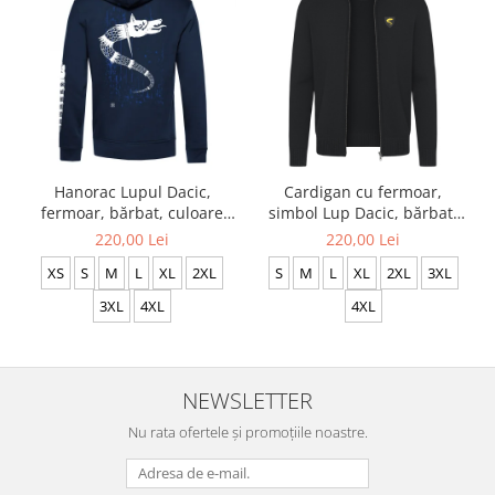
Hanorac Lupul Dacic,
Cardigan cu fermoar,
fermoar, bărbat, culoare
simbol Lup Dacic, bărbat,
bleumarin, CH06
culoare neagră CDAC117
220,00 Lei
220,00 Lei
XS
S
M
L
XL
2XL
S
M
L
XL
2XL
3XL
3XL
4XL
4XL
NEWSLETTER
Nu rata ofertele și promoțiile noastre.