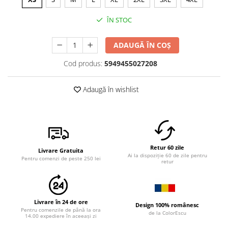
ÎN STOC
ADAUGĂ ÎN COȘ
Cod produs:
5949455027208
Adaugă în wishlist
Retur 60 zile
Livrare Gratuita
Ai la dispoziție 60 de zile pentru
Pentru comenzi de peste 250 lei
retur
Livrare în 24 de ore
Design 100% românesc
Pentru comenzile de până la ora
de la ColorEscu
14.00 expediere în aceeași zi