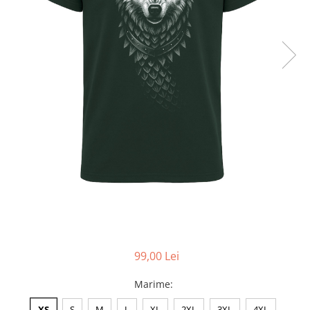
Accesorii
Colecții
România
Haine dacice
Simboluri tradiționale
reinterpretate
Tricouri cu mesaje de bine
Tricouri de poveste
Carduri Cadou
Colecții speciale
Tricouri Andra
Colecția Cucuteni Neamț
99,00 Lei
Marime
:
XS
S
M
L
XL
2XL
3XL
4XL