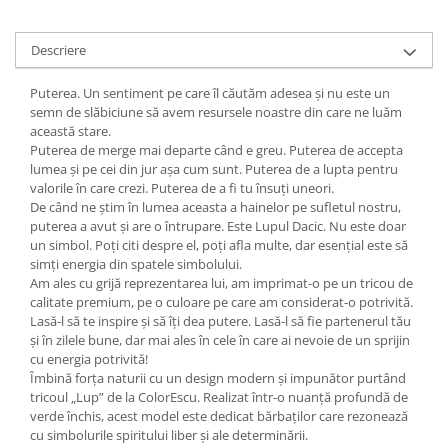
Descriere
Puterea. Un sentiment pe care îl căutăm adesea și nu este un
semn de slăbiciune să avem resursele noastre din care ne luăm
această stare.
Puterea de merge mai departe când e greu. Puterea de accepta
lumea și pe cei din jur așa cum sunt. Puterea de a lupta pentru
valorile în care crezi. Puterea de a fi tu însuți uneori.
De când ne știm în lumea aceasta a hainelor pe sufletul nostru,
puterea a avut și are o întrupare. Este Lupul Dacic. Nu este doar
un simbol. Poți citi despre el, poți afla multe, dar esențial este să
simți energia din spatele simbolului.
Am ales cu grijă reprezentarea lui, am imprimat-o pe un tricou de
calitate premium, pe o culoare pe care am considerat-o potrivită.
Lasă-l să te inspire și să îți dea putere. Lasă-l să fie partenerul tău
și în zilele bune, dar mai ales în cele în care ai nevoie de un sprijin
cu energia potrivită!
Îmbină forța naturii cu un design modern și impunător purtând
tricoul „Lup” de la ColorEscu. Realizat într-o nuanță profundă de
verde închis, acest model este dedicat bărbaților care rezonează
cu simbolurile spiritului liber și ale determinării.