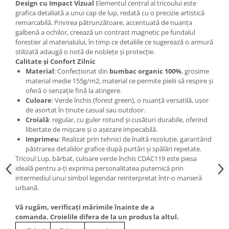
Design cu Impact Vizual
Elementul central al tricoului este
grafica detaliată a unui cap de lup, redată cu o precizie artistică
remarcabilă. Privirea pătrunzătoare, accentuată de nuanța
galbenă a ochilor, creează un contrast magnetic pe fundalul
forestier al materialului, în timp ce detaliile ce sugerează o armură
stilizată adaugă o notă de noblețe și protecție.
Calitate și Confort Zilnic
Material
: Confecționat din
bumbac organic 100%
, grosime
material medie 155g/m2, material ce permite pielii să respire și
oferă o senzație fină la atingere.
Culoare
: Verde închis (forest green), o nuanță versatilă, ușor
de asortat în ținute casual sau outdoor.
Croială
: regular, cu guler rotund și cusături durabile, oferind
libertate de mișcare și o așezare impecabilă.
Imprimeu
: Realizat prin tehnici de înaltă rezoluție, garantând
păstrarea detaliilor grafice după purtări și spălări repetate.
Tricoul Lup, bărbat, culoare verde închis CDAC119 este piesa
ideală pentru a-ți exprima personalitatea puternică prin
intermediul unui simbol legendar reinterpretat într-o manieră
urbană.
Vă rugăm, verificaţi mărimile înainte de a
comanda. Croielile difera de la un produs la altul.