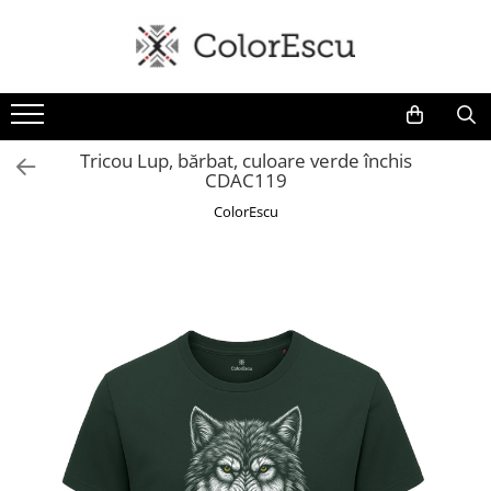
Toate produsele
Tricouri
Tricouri bărbați
Tricou Lup, bărbat, culoare verde închis
CDAC119
Tricouri damă
Tricouri copii
ColorEscu
Tricouri polo
Tricouri sport tehnice
Bluze si hanorace
Bluze si hanorace bărbați
Bluze si hanorace damă
Bluze de trening | Bluze tehnice
sport
Pantaloni
Șepci și căciuli