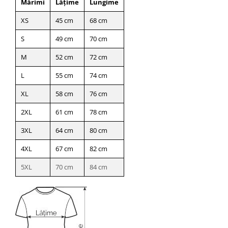
Mărimi
Lățime
Lungime
XS
45 cm
68 cm
S
49 cm
70 cm
M
52 cm
72 cm
L
55 cm
74 cm
XL
58 cm
76 cm
2XL
61 cm
78 cm
3XL
64 cm
80 cm
4XL
67 cm
82 cm
5XL
70 cm
84 cm