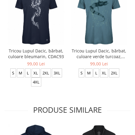
Tricou Lupul Dacic, bărbat,
Tricou Lupul Dacic, bărbat,
culoare bleumarin, CDAC93
culoare verde turcoaz,
CDAC114
99,00 Lei
99,00 Lei
S
M
L
XL
2XL
3XL
S
M
L
XL
2XL
4XL
PRODUSE SIMILARE