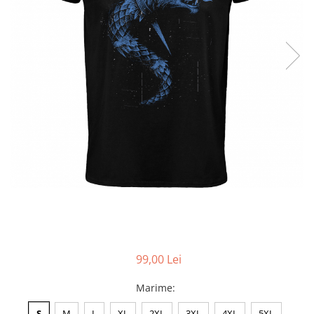
Accesorii
Colecții
România
Haine dacice
Simboluri tradiționale
reinterpretate
Tricouri cu mesaje de bine
Tricouri de poveste
Carduri Cadou
Colecții speciale
Tricouri Andra
Colecția Cucuteni Neamț
99,00 Lei
Marime
:
S
M
L
XL
2XL
3XL
4XL
5XL