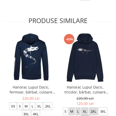
PRODUSE SIMILARE
-45%
Hanorac Lupul Dacic,
Hanorac Lupul Dacic,
fermoar, bărbat, culoare
tricolor, bărbat, culoare
bleumarin, CH06
bleumarin, CH18
220,00 Lei
220,00 Lei
120,00 Lei
XS
S
M
L
XL
2XL
S
M
L
XL
2XL
3XL
3XL
4XL