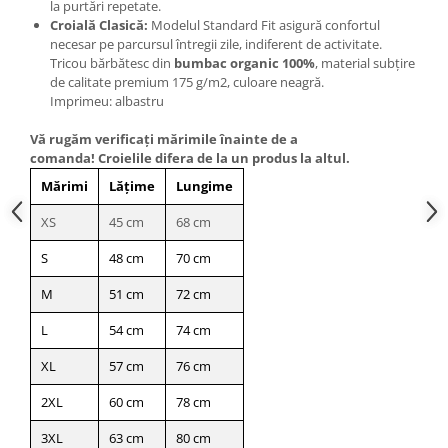
la purtări repetate.
Croială Clasică:
Modelul Standard Fit asigură confortul
necesar pe parcursul întregii zile, indiferent de activitate.
Tricou bărbătesc din
bumbac organic 100%
, material subțire
de calitate premium 175 g/m2, culoare neagră.
Imprimeu: albastru
Vă rugăm verificaţi mărimile înainte de a
comanda! Croielile difera de la un produs la altul.
Mărimi
Lățime
Lungime
XS
45 cm
68 cm
S
48 cm
70 cm
M
51 cm
72 cm
L
54 cm
74 cm
XL
57 cm
76 cm
2XL
60 cm
78 cm
3XL
63 cm
80 cm