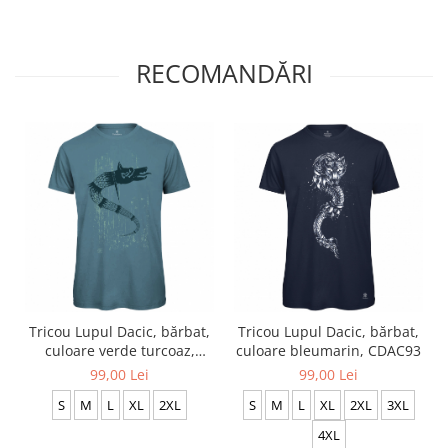
RECOMANDĂRI
Tricou Lupul Dacic, bărbat,
Tricou Lupul Dacic, bărbat,
culoare verde turcoaz,
culoare bleumarin, CDAC93
CDAC114
99,00 Lei
99,00 Lei
S
M
L
XL
2XL
S
M
L
XL
2XL
3XL
4XL