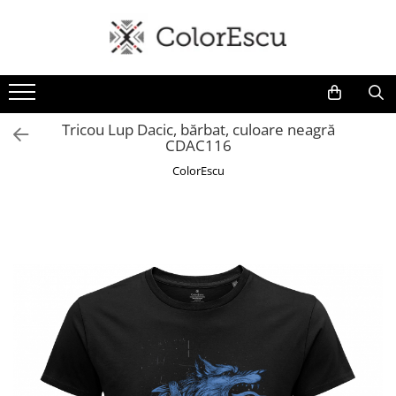
Toate produsele
Tricouri
Tricouri bărbați
Tricou Lup Dacic, bărbat, culoare neagră
CDAC116
Tricouri damă
Tricouri copii
ColorEscu
Tricouri polo
Tricouri sport tehnice
Bluze si hanorace
Bluze si hanorace bărbați
Bluze si hanorace damă
Bluze de trening | Bluze tehnice
sport
Pantaloni
Șepci și căciuli