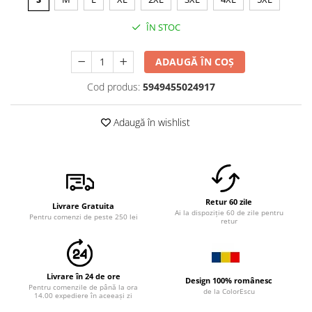
ÎN STOC
ADAUGĂ ÎN COȘ
Cod produs:
5949455024917
Adaugă în wishlist
Retur 60 zile
Livrare Gratuita
Ai la dispoziție 60 de zile pentru
Pentru comenzi de peste 250 lei
retur
Livrare în 24 de ore
Design 100% românesc
Pentru comenzile de până la ora
de la ColorEscu
14.00 expediere în aceeași zi