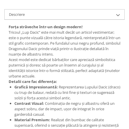
Descriere
Forța străveche într-un design modern!
Tricoul „Lup Dacic” este mai mult decât un articol vestimentar;
este o punte vizuală către istoria legendară, reinterpretată într-un
stil grafic contemporan. Pe fundalul unui negru profund, simbolul
Dragonului Dacic prinde viață printr-o ilustrație detaliată în
nuanțe de albastru intens.
Acest model este dedicat bărbaților care apreciază simbolistica
puternică și doresc să poarte un însemn al curajului și al
identității istorice într-o formă stilizată, perfect adaptată ținutelor
urbane actuale.
Detalii care fac diferența:
Grafică Impresionantă:
Reprezentarea Lupului Dacic (draco)
cu trup de balaur, redată cu linii fine și texturi ce sugerează
solzii și forța acestui simbol antic.
Contrast Vizual:
Combinația de negru și albastru oferă un
aspect sobru, dar de impact, ușor de integrat în orice
garderobă casual.
Material Premium:
Realizat din bumbac de calitate
superioară, oferind o senzație plăcută la atingere și rezistență