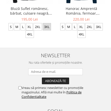
Hanorac Amprentă
Bluză Suflet românesc,
România, fermoar,
bărbat, culoare neagră,
broderie, culoare
CH13
220,00 Lei
195,00 Lei
bleumarin, CH20
S
M
L
XL
2XL
3XL
S
M
L
XL
2XL
3XL
4XL
4XL
NEWSLETTER
Nu rata ofertele și promoțiile noastre.
Vreau să primesc newsletter cu promoțiile
magazinului. Află mai multe în
Politica de
Confidentialitate