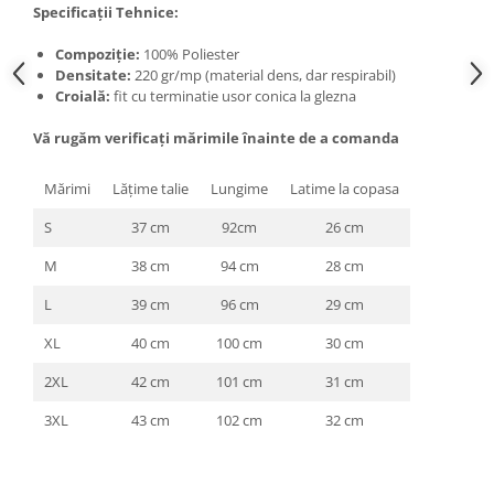
Specificații Tehnice:
Compoziție:
100% Poliester
Densitate:
220 gr/mp (material dens, dar respirabil)
Croială:
fit cu terminatie usor conica la glezna
Vă rugăm verificaţi mărimile înainte de a comanda
Mărimi
Lăţime talie
Lungime
Latime la copasa
S
37 cm
92cm
26 cm
M
38 cm
94 cm
28 cm
L
39 cm
96 cm
29 cm
XL
40 cm
100 cm
30 cm
2XL
42 cm
101 cm
31 cm
3XL
43 cm
102 cm
32 cm