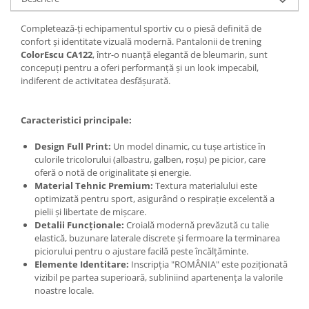
Completează-ți echipamentul sportiv cu o piesă definită de
confort și identitate vizuală modernă. Pantalonii de trening
ColorEscu CA122
, într-o nuanță elegantă de bleumarin, sunt
concepuți pentru a oferi performanță și un look impecabil,
indiferent de activitatea desfășurată.
Caracteristici principale:
Design Full Print:
Un model dinamic, cu tușe artistice în
culorile tricolorului (albastru, galben, roșu) pe picior, care
oferă o notă de originalitate și energie.
Material Tehnic Premium:
Textura materialului este
optimizată pentru sport, asigurând o respirație excelentă a
pielii și libertate de mișcare.
Detalii Funcționale:
Croială modernă prevăzută cu talie
elastică, buzunare laterale discrete și fermoare la terminarea
piciorului pentru o ajustare facilă peste încălțăminte.
Elemente Identitare:
Inscripția "ROMÂNIA" este poziționată
vizibil pe partea superioară, subliniind apartenența la valorile
noastre locale.