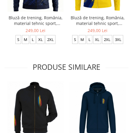
Bluză de trening, România,
Bluză de trening, România,
material tehnic sport,
material tehnic sport,
bleumarin, tricolor CS64
culoare galbenă, tricolor,
249,00 Lei
249,00 Lei
CS66
S
M
L
XL
2XL
S
M
L
XL
2XL
3XL
PRODUSE SIMILARE