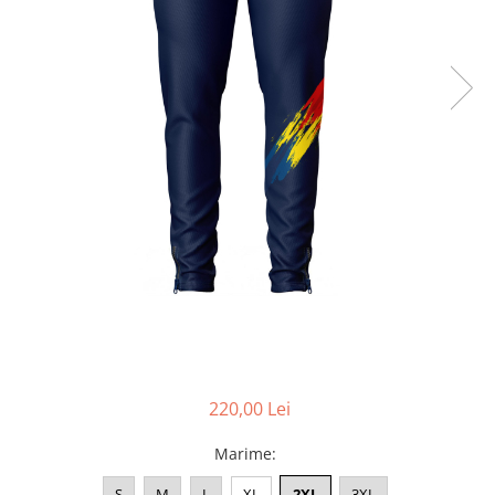
Accesorii
Colecții
România
Haine dacice
Simboluri tradiționale
reinterpretate
Tricouri cu mesaje de bine
Tricouri de poveste
Carduri Cadou
Colecții speciale
Tricouri Andra
Colecția Cucuteni Neamț
220,00 Lei
Marime
:
S
M
L
XL
2XL
3XL