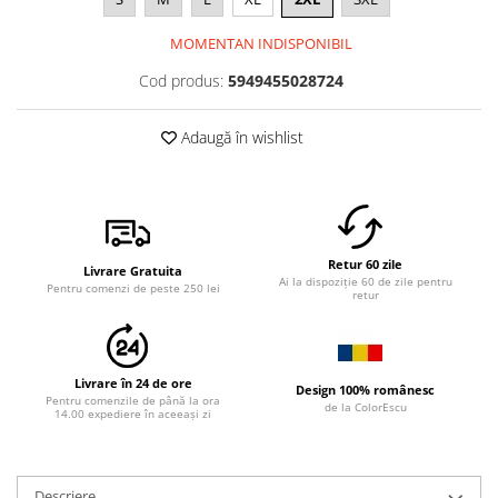
MOMENTAN INDISPONIBIL
Cod produs:
5949455028724
Adaugă în wishlist
Retur 60 zile
Livrare Gratuita
Ai la dispoziție 60 de zile pentru
Pentru comenzi de peste 250 lei
retur
Livrare în 24 de ore
Design 100% românesc
Pentru comenzile de până la ora
de la ColorEscu
14.00 expediere în aceeași zi
Descriere