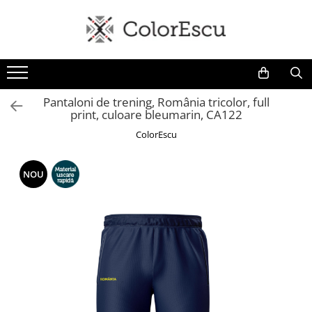
Toate produsele
Tricouri
Tricouri bărbați
Pantaloni de trening, România tricolor, full
print, culoare bleumarin, CA122
Tricouri damă
Tricouri copii
ColorEscu
Tricouri polo
Tricouri sport tehnice
NOU
Bluze si hanorace
Bluze si hanorace bărbați
Bluze si hanorace damă
Bluze de trening | Bluze tehnice
sport
Pantaloni
Șepci și căciuli