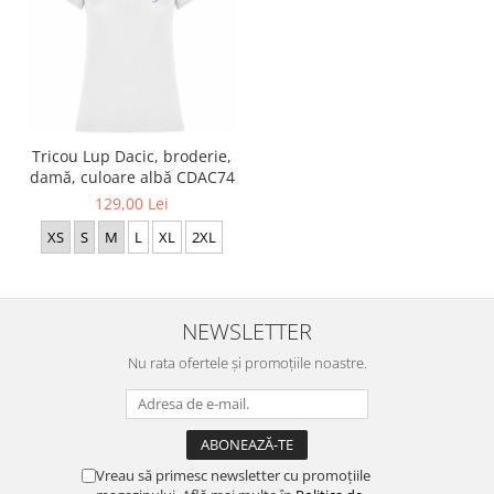
Tricou Lup Dacic, broderie,
damă, culoare albă CDAC74
129,00 Lei
XS
S
M
L
XL
2XL
NEWSLETTER
Nu rata ofertele și promoțiile noastre.
Vreau să primesc newsletter cu promoțiile