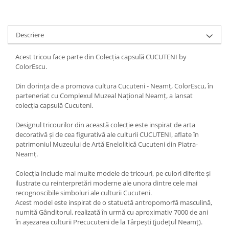
Descriere
Acest tricou face parte din Colecția capsulă CUCUTENI by
ColorEscu.
Din dorința de a promova cultura Cucuteni - Neamț, ColorEscu, în
parteneriat cu Complexul Muzeal Național Neamț, a lansat
colecția capsulă Cucuteni.
Designul tricourilor din această colecție este inspirat de arta
decorativă și de cea figurativă ale culturii CUCUTENI, aflate în
patrimoniul Muzeului de Artă Enelolitică Cucuteni din Piatra-
Neamț.
Colecția include mai multe modele de tricouri, pe culori diferite și
ilustrate cu reinterpretări moderne ale unora dintre cele mai
recognoscibile simboluri ale culturii Cucuteni.
Acest model este inspirat de o statuetă antropomorfă masculină,
numită Gânditorul, realizată în urmă cu aproximativ 7000 de ani
în așezarea culturii Precucuteni de la Târpești (județul Neamț).