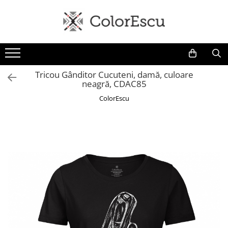
Toate produsele
Tricouri
Tricouri bărbați
Tricou Gânditor Cucuteni, damă, culoare
neagră, CDAC85
Tricouri damă
Tricouri copii
ColorEscu
Tricouri polo
Tricouri sport tehnice
Bluze si hanorace
Bluze si hanorace bărbați
Bluze si hanorace damă
Bluze de trening | Bluze tehnice
sport
Pantaloni
Șepci și căciuli