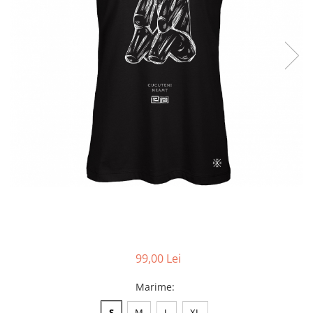
Accesorii
Colecții
România
Haine dacice
Simboluri tradiționale
reinterpretate
Tricouri cu mesaje de bine
Tricouri de poveste
Carduri Cadou
Colecții speciale
Tricouri Andra
Colecția Cucuteni Neamț
99,00 Lei
Marime
:
S
M
L
XL