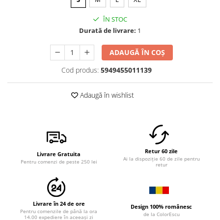
ÎN STOC
Durată de livrare:
1
ADAUGĂ ÎN COȘ
Cod produs:
5949455011139
Adaugă în wishlist
Retur 60 zile
Livrare Gratuita
Ai la dispoziție 60 de zile pentru
Pentru comenzi de peste 250 lei
retur
Livrare în 24 de ore
Design 100% românesc
Pentru comenzile de până la ora
de la ColorEscu
14.00 expediere în aceeași zi