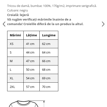
Tricou de damă, bumbac 100%, 170g/m2, imprimare serigrafică.
Culoare: negru
Croială: lejeră
Vă rugăm verificaţi mărimile înainte de a
comanda! Croielile diferă de la un produs la altul.
Mărimi
Lățime
Lungime
XS
41 cm
62 cm
S
44 cm
64 cm
M
47 cm
66 cm
L
50 cm
68 cm
XL
54 cm
69 cm
2XL
57 cm
70 cm