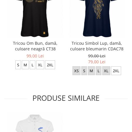
Tricou Om Bun, damă,
Tricou Simbol Lup, damă,
culoare neagră CT38
culoare bleumarin CDAC78
99,00 Lei
99,00 Lei
79,00 Lei
S
M
L
XL
2XL
XS
S
M
L
XL
2XL
PRODUSE SIMILARE