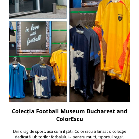
Accesorii
Colecții
România
Haine dacice
Simboluri tradiționale
reinterpretate
Tricouri cu mesaje de bine
Tricouri de poveste
Carduri Cadou
Colecții speciale
Tricouri Andra
Colecția Cucuteni Neamț
Colecția Football Museum Bucharest and
ColorEscu
Din drag de sport, așa cum îl știți, ColorEscu a lansat o colecție
dedicată iubitorilor fotbalului – pentru mulți, ”sportul rege”.