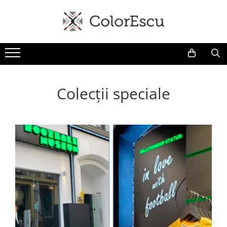
Toate produsele
Tricouri
Tricouri bărbați
Tricouri damă
Colecții speciale
Tricouri copii
Tricouri polo
Tricouri sport tehnice
Bluze si hanorace
Bluze si hanorace bărbați
Bluze si hanorace damă
Bluze de trening | Bluze tehnice
sport
Pantaloni
Șepci și căciuli