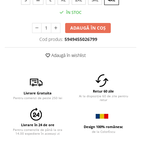
ÎN STOC
ADAUGĂ ÎN COȘ
Cod produs:
5949455026799
Adaugă în wishlist
Retur 60 zile
Livrare Gratuita
Ai la dispoziție 60 de zile pentru
Pentru comenzi de peste 250 lei
retur
Livrare în 24 de ore
Design 100% românesc
Pentru comenzile de până la ora
de la ColorEscu
14.00 expediere în aceeași zi