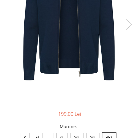
Accesorii
Colecții
România
Haine dacice
Simboluri tradiționale
reinterpretate
Tricouri cu mesaje de bine
Tricouri de poveste
Carduri Cadou
Colecții speciale
Tricouri Andra
Colecția Cucuteni Neamț
199,00 Lei
Marime
:
S
M
L
XL
2XL
3XL
4XL