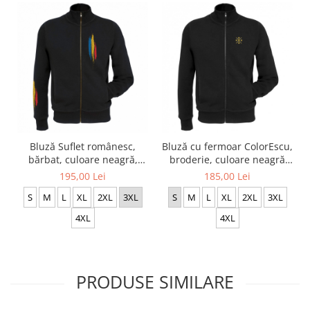
Bluză Suflet românesc,
Bluză cu fermoar ColorEscu,
bărbat, culoare neagră,
broderie, culoare neagră
CH13
CH23
195,00 Lei
185,00 Lei
S
M
L
XL
2XL
3XL
S
M
L
XL
2XL
3XL
4XL
4XL
PRODUSE SIMILARE