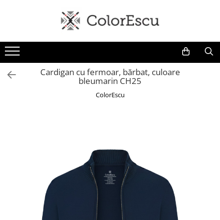
Toate produsele
Tricouri
Tricouri bărbați
Cardigan cu fermoar, bărbat, culoare
bleumarin CH25
Tricouri damă
Tricouri copii
ColorEscu
Tricouri polo
Tricouri sport tehnice
Bluze si hanorace
Bluze si hanorace bărbați
Bluze si hanorace damă
Bluze de trening | Bluze tehnice
sport
Pantaloni
Șepci și căciuli