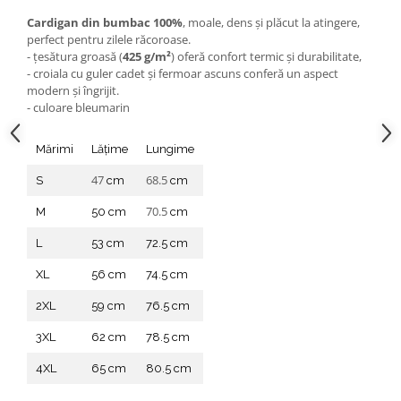
Cardigan din bumbac 100%
, moale, dens și plăcut la atingere,
perfect pentru zilele răcoroase.
- țesătura groasă (
425 g/m²
) oferă confort termic și durabilitate,
- croiala cu guler cadet și fermoar ascuns conferă un aspect
modern și îngrijit.
- culoare bleumarin
Mărimi
Lățime
Lungime
47
68.5
S
cm
cm
70.5
M
50 cm
cm
L
53 cm
72.5 cm
XL
56 cm
74.5 cm
2XL
59 cm
76.5 cm
3XL
62 cm
78.5 cm
4XL
65 cm
80.5 cm