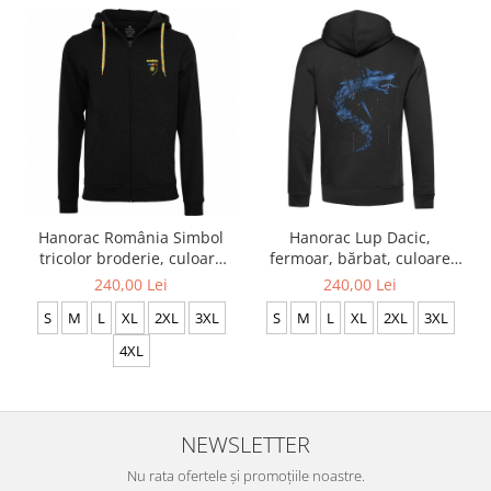
Hanorac România Simbol
Hanorac Lup Dacic,
tricolor broderie, culoare
fermoar, bărbat, culoare
neagră, CRP116
neagră CH24
240,00 Lei
240,00 Lei
S
M
L
XL
2XL
3XL
S
M
L
XL
2XL
3XL
4XL
NEWSLETTER
Nu rata ofertele și promoțiile noastre.