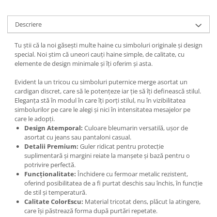
Descriere
Tu știi că la noi găsești multe haine cu simboluri originale și design
special. Noi știm că uneori cauți haine simple, de calitate, cu
elemente de design minimale și îți oferim și asta.
Evident la un tricou cu simboluri puternice merge asortat un
cardigan discret, care să le potențeze iar ție să îți definească stilul.
Eleganța stă în modul în care îți porți stilul, nu în vizibilitatea
simbolurilor pe care le alegi și nici în intensitatea mesajelor pe
care le adopți.
Design Atemporal:
Culoare bleumarin versatilă, ușor de
asortat cu jeans sau pantaloni casual.
Detalii Premium:
Guler ridicat pentru protecție
suplimentară și margini reiate la manșete și bază pentru o
potrivire perfectă.
Funcționalitate:
Închidere cu fermoar metalic rezistent,
oferind posibilitatea de a fi purtat deschis sau închis, în funcție
de stil și temperatură.
Calitate ColorEscu:
Material tricotat dens, plăcut la atingere,
care își păstrează forma după purtări repetate.